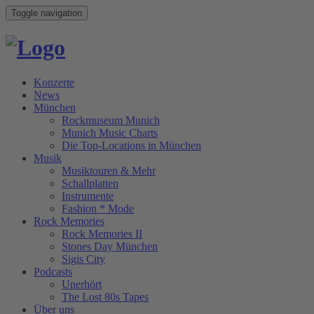
Toggle navigation
Konzerte
News
München
Rockmuseum Munich
Munich Music Charts
Die Top-Locations in München
Musik
Musiktouren & Mehr
Schallplatten
Instrumente
Fashion * Mode
Rock Memories
Rock Memories II
Stones Day München
Sigis City
Podcasts
Unerhört
The Lost 80s Tapes
Über uns