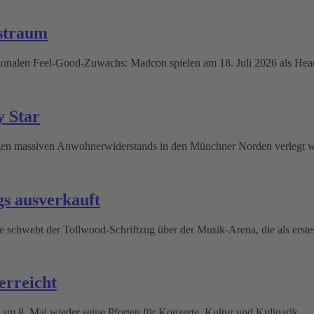
straum
onalen Feel-Good-Zuwachs: Madcon spielen am 18. Juli 2026 als He
y Star
wegen massiven Anwohnerwiderstands in den Münchner Norden verlegt 
gs ausverkauft
schwebt der Tollwood-Schriftzug über der Musik-Arena, die als erste
erreicht
 am 8. Mai wieder seine Pforten für Konzerte, Kultur und Kulinarik.