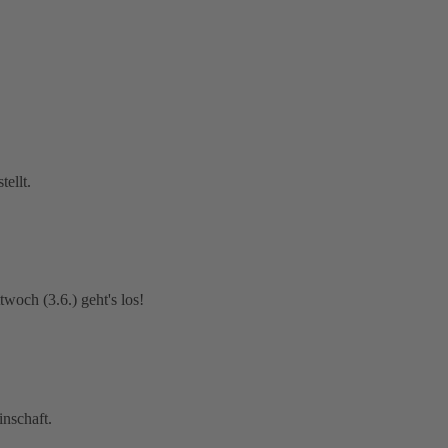
ellt.
woch (3.6.) geht's los!
nschaft.