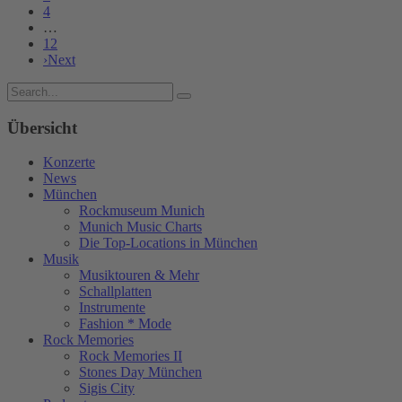
4
…
12
›
Next
Übersicht
Konzerte
News
München
Rockmuseum Munich
Munich Music Charts
Die Top-Locations in München
Musik
Musiktouren & Mehr
Schallplatten
Instrumente
Fashion * Mode
Rock Memories
Rock Memories II
Stones Day München
Sigis City