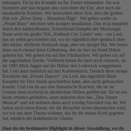
mitsingen. Da ist der Kontakt zu Ike Turner entstanden. Sie war
fasziniert und nun begann also zum einen die Ehe, aber auch die
musikalische Karriere. Wir beleuchten diese Zeit, über die großen
Hits wie „River Deep – Mountain High“. Wir gehen weiter zu
„Proud Mary“ mit einer sehr lustigen Installation. Das ist ja inspiriert
durch den dahinrollenden, Schaufelrad-Dampfer des Mississippi.
Dann wird ein großer Teil „Nutbush City Limits“ sein – ein Lied,
das sie selbst geschrieben hat, wo sie eigentlich eher spöttisch über
ihre kleine, dörfliche Herkunft singt, aber ein riesiger Hit. Wir feiern
dann noch einmal ihren Geburtstag, den sie hier im Hotel Hilton
gefeiert hat. Wir gehen ein auf ihre Filmkarriere. Wir gehen ein auf
die sagenhaften Duette. Vielleicht könnt ihr euch noch erinnern, als
ihr 1985 Mick Jagger auf der Bühne den Lederrock weggerissen
hat. Und dann natürlich auf den Karriereknick. Danach diese riesige
Rückkehr mit „Private Dancer“, ein Lied, das eigentlich Mark
Knopfler für Dire Straits geschrieben hatte, aber nicht gebrauchen
konnte. Und von da aus eine fantastische Karriere, die sie im
Grunde dann nochmal in allerhöchste Höhen geführt hat. Sie ist uns
heute erhalten geblieben, unter anderem über das „Tina Turner
Musical“ und wir nehmen dann auch würdig Abschied von ihr. Wir
haben auch einen Raum, der die Besucher sicher überraschen wird,
wo wir uns dem Thema widmen, das ihr die meiste Kraft gegeben
hat, nämlich der buddhistische Glaube.
Hast du ein bestimmtes Highlight in dieser Ausstellung, wo du