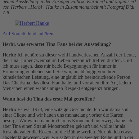
neuen Ausstellung in der Pasinger Fabrik. Kuratiert und organisiert
von Herbert „Herbi“ Hauke in Zusammenarbeit mit Fotograf Didi
Zill.
Auf SoundCloud anhören
Herbi, was erwartet Tina-Fans bei der Ausstellung?
Herbi:
Ich gehöre zu dieser wohl handverlesenen Anzahl der Leute,
die Tina Turner zweimal im Leben persönlich treffen durften. Und
ich muss sagen, dass mir beide Begegnungen für immer in
Erinnerung geblieben sind. Sie war, unabhängig von ihrer
künstlerischen Leistung, eine unglaublich beeindruckende Person.
Das Charisma, das diese Frau hatte, und vor allem ihre Art, jedem
Menschen einen wahnsinnigen Respekt entgegenzubringen.
Wann hast du Tina das erste Mal getroffen?
Herbi:
Es war 1973, eine witzige Geschichte: Ich war damals in
einer Clique und wir hatten uns monatelang vorher die Karten
besorgt. Wir waren dann im Circus Krone und unterwegs habe ich
aber Tina einen Strauß Moosröschen gekauft und wollte ihr als
Rosenkavalier die Rosen auf die Bühne werfen. Nur bin ich etwas
abgelenkt gewesen, weil wir saßen in der zweiten Reihe und in der