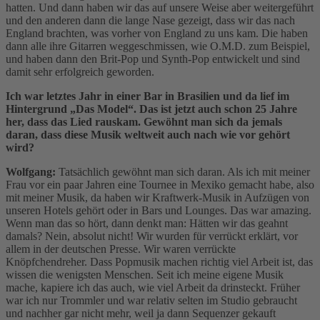
hatten. Und dann haben wir das auf unsere Weise aber weitergeführt
und den anderen dann die lange Nase gezeigt, dass wir das nach
England brachten, was vorher von England zu uns kam. Die haben
dann alle ihre Gitarren weggeschmissen, wie O.M.D. zum Beispiel,
und haben dann den Brit-Pop und Synth-Pop entwickelt und sind
damit sehr erfolgreich geworden.
Ich war letztes Jahr in einer Bar in Brasilien und da lief im
Hintergrund „Das Model“. Das ist jetzt auch schon 25 Jahre
her, dass das Lied rauskam. Gewöhnt man sich da jemals
daran, dass diese Musik weltweit auch nach wie vor gehört
wird?
Wolfgang:
Tatsächlich gewöhnt man sich daran. Als ich mit meiner
Frau vor ein paar Jahren eine Tournee in Mexiko gemacht habe, also
mit meiner Musik, da haben wir Kraftwerk-Musik in Aufzügen von
unseren Hotels gehört oder in Bars und Lounges. Das war amazing.
Wenn man das so hört, dann denkt man: Hätten wir das geahnt
damals? Nein, absolut nicht! Wir wurden für verrückt erklärt, vor
allem in der deutschen Presse. Wir waren verrückte
Knöpfchendreher. Dass Popmusik machen richtig viel Arbeit ist, das
wissen die wenigsten Menschen. Seit ich meine eigene Musik
mache, kapiere ich das auch, wie viel Arbeit da drinsteckt. Früher
war ich nur Trommler und war relativ selten im Studio gebraucht
und nachher gar nicht mehr, weil ja dann Sequenzer gekauft