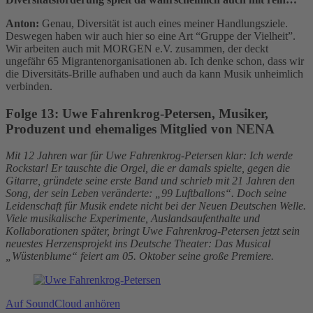
Anton:
Genau, Diversität ist auch eines meiner Handlungsziele.
Deswegen haben wir auch hier so eine Art “Gruppe der Vielheit”.
Wir arbeiten auch mit MORGEN e.V. zusammen, der deckt
ungefähr 65 Migrantenorganisationen ab. Ich denke schon, dass wir
die Diversitäts-Brille aufhaben und auch da kann Musik unheimlich
verbinden.
Folge 13:
Uwe Fahrenkrog-Petersen, Musiker,
Produzent und ehemaliges Mitglied von NENA
Mit 12 Jahren war für Uwe Fahrenkrog-Petersen klar: Ich werde
Rockstar! Er tauschte die Orgel, die er damals spielte, gegen die
Gitarre, gründete seine erste Band und schrieb mit 21 Jahren den
Song, der sein Leben veränderte: „99 Luftballons“. Doch seine
Leidenschaft für Musik endete nicht bei der Neuen Deutschen Welle.
Viele musikalische Experimente, Auslandsaufenthalte und
Kollaborationen später, bringt Uwe Fahrenkrog-Petersen jetzt sein
neuestes Herzensprojekt ins Deutsche Theater: Das Musical
„Wüstenblume“ feiert am 05. Oktober seine große Premiere.
Auf SoundCloud anhören