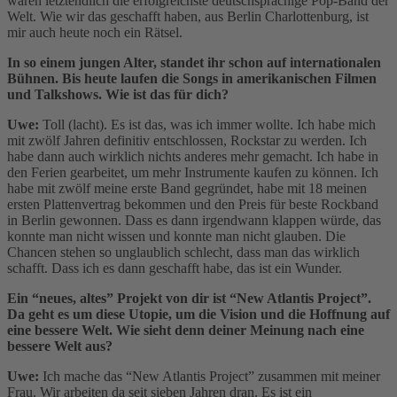
waren letztendlich die erfolgreichste deutschsprachige Pop-Band der
Welt. Wie wir das geschafft haben, aus Berlin Charlottenburg, ist
mir auch heute noch ein Rätsel.
In so einem jungen Alter, standet ihr schon auf internationalen
Bühnen. Bis heute laufen die Songs in amerikanischen Filmen
und Talkshows. Wie ist das für dich?
Uwe:
Toll (lacht). Es ist das, was ich immer wollte. Ich habe mich
mit zwölf Jahren definitiv entschlossen, Rockstar zu werden. Ich
habe dann auch wirklich nichts anderes mehr gemacht. Ich habe in
den Ferien gearbeitet, um mehr Instrumente kaufen zu können. Ich
habe mit zwölf meine erste Band gegründet, habe mit 18 meinen
ersten Plattenvertrag bekommen und den Preis für beste Rockband
in Berlin gewonnen. Dass es dann irgendwann klappen würde, das
konnte man nicht wissen und konnte man nicht glauben. Die
Chancen stehen so unglaublich schlecht, dass man das wirklich
schafft. Dass ich es dann geschafft habe, das ist ein Wunder.
Ein “neues, altes” Projekt von dir ist “New Atlantis Project”.
Da geht es um diese Utopie, um die Vision und die Hoffnung auf
eine bessere Welt. Wie sieht denn deiner Meinung nach eine
bessere Welt aus?
Uwe:
Ich mache das “New Atlantis Project” zusammen mit meiner
Frau. Wir arbeiten da seit sieben Jahren dran. Es ist ein