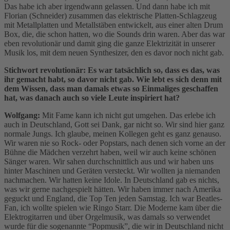
Das habe ich aber irgendwann gelassen. Und dann habe ich mit
Florian (Schneider) zusammen das elektrische Platten-Schlagzeug
mit Metallplatten und Metallstäben entwickelt, aus einer alten Drum
Box, die, die schon hatten, wo die Sounds drin waren. Aber das war
eben revolutionär und damit ging die ganze Elektrizität in unserer
Musik los, mit dem neuen Synthesizer, den es davor noch nicht gab.
Stichwort revolutionär: Es war tatsächlich so, dass es das, was
ihr gemacht habt, so davor nicht gab. Wie lebt es sich denn mit
dem Wissen, dass man damals etwas so Einmaliges geschaffen
hat, was danach auch so viele Leute inspiriert hat?
Wolfgang:
Mit Fame kann ich nicht gut umgehen. Das erlebe ich
auch in Deutschland, Gott sei Dank, gar nicht so. Wir sind hier ganz
normale Jungs. Ich glaube, meinen Kollegen geht es ganz genauso.
Wir waren nie so Rock- oder Popstars, nach denen sich vorne an der
Bühne die Mädchen verzehrt haben, weil wir auch keine schönen
Sänger waren. Wir sahen durchschnittlich aus und wir haben uns
hinter Maschinen und Geräten versteckt. Wir wollten ja niemanden
nachmachen. Wir hatten keine Idole. In Deutschland gab es nichts,
was wir gerne nachgespielt hätten. Wir haben immer nach Amerika
geguckt und England, die Top Ten jeden Samstag. Ich war Beatles-
Fan, ich wollte spielen wie Ringo Starr. Die Moderne kam über die
Elektrogitarren und über Orgelmusik, was damals so verwendet
wurde für die sogenannte “Popmusik”, die wir in Deutschland nicht