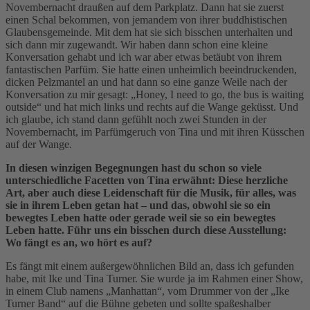
Novembernacht draußen auf dem Parkplatz. Dann hat sie zuerst
einen Schal bekommen, von jemandem von ihrer buddhistischen
Glaubensgemeinde. Mit dem hat sie sich bisschen unterhalten und
sich dann mir zugewandt. Wir haben dann schon eine kleine
Konversation gehabt und ich war aber etwas betäubt von ihrem
fantastischen Parfüm. Sie hatte einen unheimlich beeindruckenden,
dicken Pelzmantel an und hat dann so eine ganze Weile nach der
Konversation zu mir gesagt: „Honey, I need to go, the bus is waiting
outside“ und hat mich links und rechts auf die Wange geküsst. Und
ich glaube, ich stand dann gefühlt noch zwei Stunden in der
Novembernacht, im Parfümgeruch von Tina und mit ihren Küsschen
auf der Wange.
In diesen winzigen Begegnungen hast du schon so viele
unterschiedliche Facetten von Tina erwähnt: Diese herzliche
Art, aber auch diese Leidenschaft für die Musik, für alles, was
sie in ihrem Leben getan hat – und das, obwohl sie so ein
bewegtes Leben hatte oder gerade weil sie so ein bewegtes
Leben hatte. Führ uns ein bisschen durch diese Ausstellung:
Wo fängt es an, wo hört es auf?
Es fängt mit einem außergewöhnlichen Bild an, dass ich gefunden
habe, mit Ike und Tina Turner. Sie wurde ja im Rahmen einer Show,
in einem Club namens „Manhattan“, vom Drummer von der „Ike
Turner Band“ auf die Bühne gebeten und sollte spaßeshalber