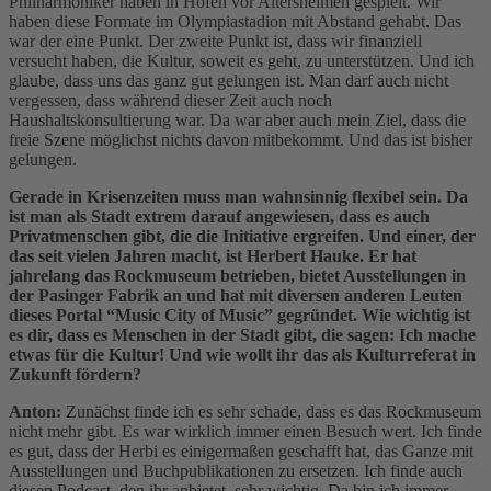
Philharmoniker haben in Höfen vor Altersheimen gespielt. Wir
haben diese Formate im Olympiastadion mit Abstand gehabt. Das
war der eine Punkt. Der zweite Punkt ist, dass wir finanziell
versucht haben, die Kultur, soweit es geht, zu unterstützen. Und ich
glaube, dass uns das ganz gut gelungen ist. Man darf auch nicht
vergessen, dass während dieser Zeit auch noch
Haushaltskonsultierung war. Da war aber auch mein Ziel, dass die
freie Szene möglichst nichts davon mitbekommt. Und das ist bisher
gelungen.
Gerade in Krisenzeiten muss man wahnsinnig flexibel sein. Da
ist man als Stadt extrem darauf angewiesen, dass es auch
Privatmenschen gibt, die die Initiative ergreifen. Und einer, der
das seit vielen Jahren macht, ist Herbert Hauke. Er hat
jahrelang das Rockmuseum betrieben, bietet Ausstellungen in
der Pasinger Fabrik an und hat mit diversen anderen Leuten
dieses Portal “Music City of Music” gegründet. Wie wichtig ist
es dir, dass es Menschen in der Stadt gibt, die sagen: Ich mache
etwas für die Kultur! Und wie wollt ihr das als Kulturreferat in
Zukunft fördern?
Anton:
Zunächst finde ich es sehr schade, dass es das Rockmuseum
nicht mehr gibt. Es war wirklich immer einen Besuch wert. Ich finde
es gut, dass der Herbi es einigermaßen geschafft hat, das Ganze mit
Ausstellungen und Buchpublikationen zu ersetzen. Ich finde auch
diesen Podcast, den ihr anbietet, sehr wichtig. Da bin ich immer