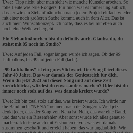
Uwe:
Tipp nicht, aber man sieht wie manche Künstler arbeiten. So
tolle Leute wie Nile Rodgers. Für mich war es immer unglaublich,
dass er wie ein Stehaufmännchen nach jedem Projekt einfach wieder
mit einer noch größeren Sache kommt, auch in dem Alter. Das ist
auch mein Wunschkonzept. Ich hoffe, dass es bei mir eben auch
noch eine Weile weitergeht.
Ein Stehaufmännchen bist du definitiv auch. Glaubst du, du
stehst mit 85 noch im Studio?
Uwe:
Auf jeden Fall, sogar länger, würde ich sagen. Ob der 99
Luftballons, bis 99 auf jeden Fall (lacht).
“99 Luftballons” ist ein gutes Stichwort. Der Song feiert dieses
Jahr 40 Jahre. Das war damals der Geniestreich für dich.
Wenn du jetzt 2023 auf diesen Song und auf diese Zeit
zurückblickst, würdest du etwas anders machen? Oder bist du
immer noch stolz auf das, was damals kreiert wurde?
Uwe:
Ich bin total stolz auf das, was kreiert wurde. Ich würde nur
die Band nicht “NENA” nennen, nach der Sängerin. Weil jetzt
denkt jeder, dass der Song von Nena ist. Nein, das war eine Band,
und das war ein Riesenfehler. Aber sonst würde ich alles genauso
machen. Ich stehe auch mit Erstaunen davor, was wir damals
zusammen geschafft und erreicht haben, das war unglaublich. Wir