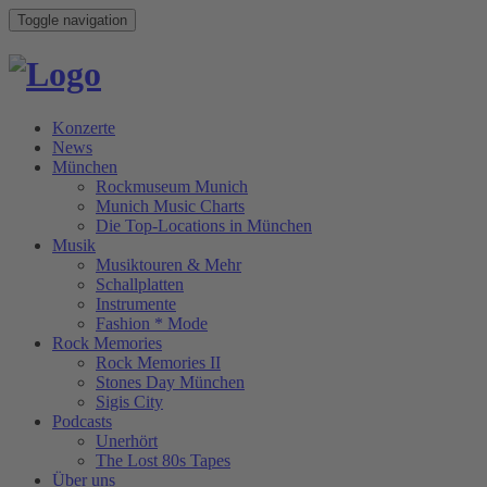
Toggle navigation
Konzerte
News
München
Rockmuseum Munich
Munich Music Charts
Die Top-Locations in München
Musik
Musiktouren & Mehr
Schallplatten
Instrumente
Fashion * Mode
Rock Memories
Rock Memories II
Stones Day München
Sigis City
Podcasts
Unerhört
The Lost 80s Tapes
Über uns