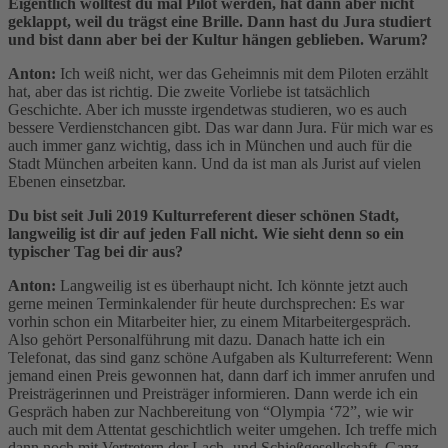
Eigentlich wolltest du mal Pilot werden, hat dann aber nicht
geklappt, weil du trägst eine Brille. Dann hast du Jura studiert
und bist dann aber bei der Kultur hängen geblieben. Warum?
Anton:
Ich weiß nicht, wer das Geheimnis mit dem Piloten erzählt
hat, aber das ist richtig. Die zweite Vorliebe ist tatsächlich
Geschichte. Aber ich musste irgendetwas studieren, wo es auch
bessere Verdienstchancen gibt. Das war dann Jura. Für mich war es
auch immer ganz wichtig, dass ich in München und auch für die
Stadt München arbeiten kann. Und da ist man als Jurist auf vielen
Ebenen einsetzbar.
Du bist seit Juli 2019 Kulturreferent dieser schönen Stadt,
langweilig ist dir auf jeden Fall nicht. Wie sieht denn so ein
typischer Tag bei dir aus?
Anton:
Langweilig ist es überhaupt nicht. Ich könnte jetzt auch
gerne meinen Terminkalender für heute durchsprechen: Es war
vorhin schon ein Mitarbeiter hier, zu einem Mitarbeitergespräch.
Also gehört Personalführung mit dazu. Danach hatte ich ein
Telefonat, das sind ganz schöne Aufgaben als Kulturreferent: Wenn
jemand einen Preis gewonnen hat, dann darf ich immer anrufen und
Preisträgerinnen und Preisträger informieren. Dann werde ich ein
Gespräch haben zur Nachbereitung von “Olympia ‘72”, wie wir
auch mit dem Attentat geschichtlich weiter umgehen. Ich treffe mich
dann noch mit Vertretern der Lach- und Schießgesellschaft. Ganz