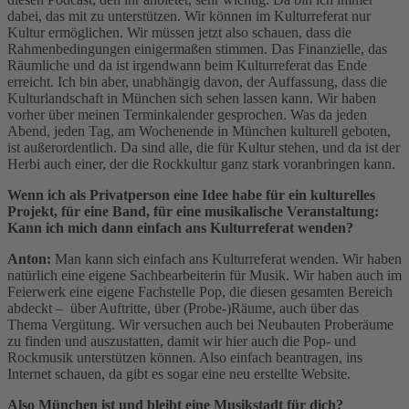
dabei, das mit zu unterstützen. Wir können im Kulturreferat nur
Kultur ermöglichen. Wir müssen jetzt also schauen, dass die
Rahmenbedingungen einigermaßen stimmen. Das Finanzielle, das
Räumliche und da ist irgendwann beim Kulturreferat das Ende
erreicht. Ich bin aber, unabhängig davon, der Auffassung, dass die
Kulturlandschaft in München sich sehen lassen kann. Wir haben
vorher über meinen Terminkalender gesprochen. Was da jeden
Abend, jeden Tag, am Wochenende in München kulturell geboten,
ist außerordentlich. Da sind alle, die für Kultur stehen, und da ist der
Herbi auch einer, der die Rockkultur ganz stark voranbringen kann.
Wenn ich als Privatperson eine Idee habe für ein kulturelles
Projekt, für eine Band, für eine musikalische Veranstaltung:
Kann ich mich dann einfach ans Kulturreferat wenden?
Anton:
Man kann sich einfach ans Kulturreferat wenden. Wir haben
natürlich eine eigene Sachbearbeiterin für Musik. Wir haben auch im
Feierwerk eine eigene Fachstelle Pop, die diesen gesamten Bereich
abdeckt – über Auftritte, über (Probe-)Räume, auch über das
Thema Vergütung. Wir versuchen auch bei Neubauten Proberäume
zu finden und auszustatten, damit wir hier auch die Pop- und
Rockmusik unterstützen können. Also einfach beantragen, ins
Internet schauen, da gibt es sogar eine neu erstellte Website.
Also München ist und bleibt eine Musikstadt für dich?