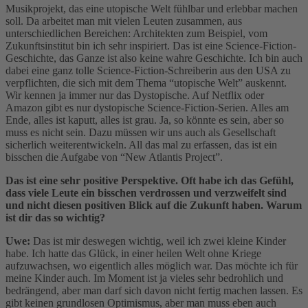
Musikprojekt, das eine utopische Welt fühlbar und erlebbar machen
soll. Da arbeitet man mit vielen Leuten zusammen, aus
unterschiedlichen Bereichen: Architekten zum Beispiel, vom
Zukunftsinstitut bin ich sehr inspiriert. Das ist eine Science-Fiction-
Geschichte, das Ganze ist also keine wahre Geschichte. Ich bin auch
dabei eine ganz tolle Science-Fiction-Schreiberin aus den USA zu
verpflichten, die sich mit dem Thema “utopische Welt” auskennt.
Wir kennen ja immer nur das Dystopische. Auf Netflix oder
Amazon gibt es nur dystopische Science-Fiction-Serien. Alles am
Ende, alles ist kaputt, alles ist grau. Ja, so könnte es sein, aber so
muss es nicht sein. Dazu müssen wir uns auch als Gesellschaft
sicherlich weiterentwickeln. All das mal zu erfassen, das ist ein
bisschen die Aufgabe von “New Atlantis Project”.
Das ist eine sehr positive Perspektive. Oft habe ich das Gefühl,
dass viele Leute ein bisschen verdrossen und verzweifelt sind
und nicht diesen positiven Blick auf die Zukunft haben. Warum
ist dir das so wichtig?
Uwe:
Das ist mir deswegen wichtig, weil ich zwei kleine Kinder
habe. Ich hatte das Glück, in einer heilen Welt ohne Kriege
aufzuwachsen, wo eigentlich alles möglich war. Das möchte ich für
meine Kinder auch. Im Moment ist ja vieles sehr bedrohlich und
bedrängend, aber man darf sich davon nicht fertig machen lassen. Es
gibt keinen grundlosen Optimismus, aber man muss eben auch