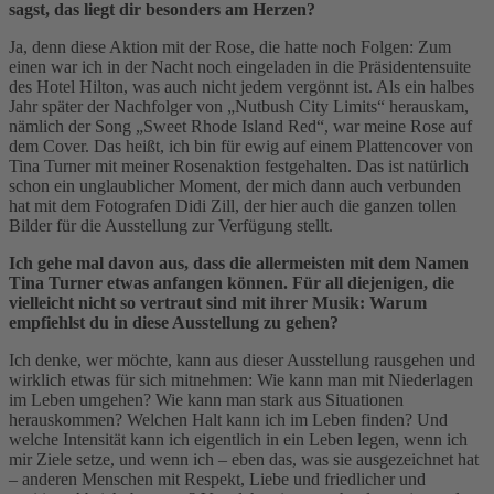
sagst, das liegt dir besonders am Herzen?
Ja, denn diese Aktion mit der Rose, die hatte noch Folgen: Zum
einen war ich in der Nacht noch eingeladen in die Präsidentensuite
des Hotel Hilton, was auch nicht jedem vergönnt ist. Als ein halbes
Jahr später der Nachfolger von „Nutbush City Limits“ herauskam,
nämlich der Song „Sweet Rhode Island Red“, war meine Rose auf
dem Cover. Das heißt, ich bin für ewig auf einem Plattencover von
Tina Turner mit meiner Rosenaktion festgehalten. Das ist natürlich
schon ein unglaublicher Moment, der mich dann auch verbunden
hat mit dem Fotografen Didi Zill, der hier auch die ganzen tollen
Bilder für die Ausstellung zur Verfügung stellt.
Ich gehe mal davon aus, dass die allermeisten mit dem Namen
Tina Turner etwas anfangen können. Für all diejenigen, die
vielleicht nicht so vertraut sind mit ihrer Musik: Warum
empfiehlst du in diese Ausstellung zu gehen?
Ich denke, wer möchte, kann aus dieser Ausstellung rausgehen und
wirklich etwas für sich mitnehmen: Wie kann man mit Niederlagen
im Leben umgehen? Wie kann man stark aus Situationen
herauskommen? Welchen Halt kann ich im Leben finden? Und
welche Intensität kann ich eigentlich in ein Leben legen, wenn ich
mir Ziele setze, und wenn ich – eben das, was sie ausgezeichnet hat
– anderen Menschen mit Respekt, Liebe und friedlicher und