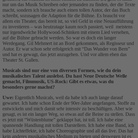
nur um das Musik Schreiben oder jemanden zu finden, der die Texte
macht, sondern ich brauche auch einen tollen Autor, der das Buch
schreibt, sozusagen die Adaption für die Bühne. Es braucht vor
allem ein Theater, das bereit ist, so viel Geld in eine Neuaufführung
zu investieren – was heutzutage kaum noch passiert, weil meistens
nur irgendwelche Hollywood-Schinken mit einem Lied versehen,
auf die Bühne gebracht werden. So war es doch ein langer
Werdegang. Gil Mehmert ist an Bord gekommen, als Regisseur und
Autor. Er war schon sehr erfolgreich mit “Das Wunder von Bern”
und hat es gewagt, das jetzt anzugehen. Und vor allem eben das
Theater St. Gallen.
Musicals sind nur eine von diversen Formen, wie du dein
musikalisches Talent auslebst. Du hast Neue Deutsche Welle
gemacht, Filmmusik, US-Rock: Gibt es etwas, was du
besonders gerne machst?
Uwe:
Eigentlich Musicals, weil da habe ich auch lange darauf
gewartet. Ich hatte schon Ende der 90er-Jahre angefangen, Stoffe zu
entwickeln und mich damit sehr intensiv zu beschäftigen. Aber wie
gesagt, es ist ein langer Weg, so etwas auf die Beine zu stellen. Dass
es jetzt mit “Wüstenblume” geklappt hat, ist toll. Ich habe eine
spannende Handlung mit tollen Darstellern. Ich habe eine Band, ich
habe Lichteffekte, ich habe Choreographie und all das live. Das hat
kein anderes musikalisches Medium zu bieten und deswegen ist es