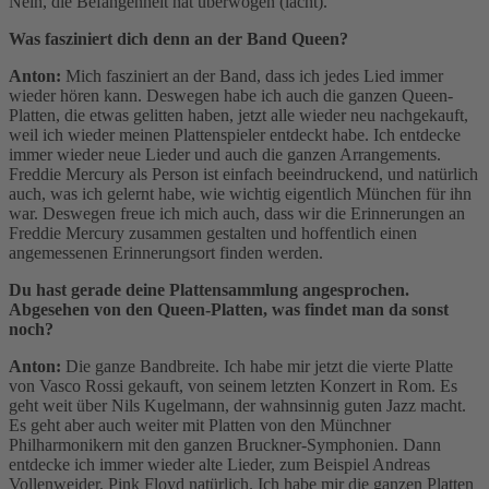
Nein, die Befangenheit hat überwogen (lacht).
Was fasziniert dich denn an der Band Queen?
Anton:
Mich fasziniert an der Band, dass ich jedes Lied immer
wieder hören kann. Deswegen habe ich auch die ganzen Queen-
Platten, die etwas gelitten haben, jetzt alle wieder neu nachgekauft,
weil ich wieder meinen Plattenspieler entdeckt habe. Ich entdecke
immer wieder neue Lieder und auch die ganzen Arrangements.
Freddie Mercury als Person ist einfach beeindruckend, und natürlich
auch, was ich gelernt habe, wie wichtig eigentlich München für ihn
war. Deswegen freue ich mich auch, dass wir die Erinnerungen an
Freddie Mercury zusammen gestalten und hoffentlich einen
angemessenen Erinnerungsort finden werden.
Du hast gerade deine Plattensammlung angesprochen.
Abgesehen von den Queen-Platten, was findet man da sonst
noch?
Anton:
Die ganze Bandbreite. Ich habe mir jetzt die vierte Platte
von Vasco Rossi gekauft, von seinem letzten Konzert in Rom. Es
geht weit über Nils Kugelmann, der wahnsinnig guten Jazz macht.
Es geht aber auch weiter mit Platten von den Münchner
Philharmonikern mit den ganzen Bruckner-Symphonien. Dann
entdecke ich immer wieder alte Lieder, zum Beispiel Andreas
Vollenweider, Pink Floyd natürlich. Ich habe mir die ganzen Platten