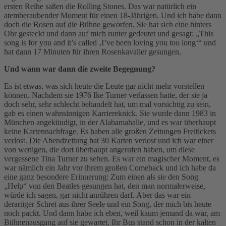
ersten Reihe saßen die Rolling Stones. Das war natürlich ein
atemberaubender Moment für einen 18-Jährigen. Und ich habe dann
doch die Rosen auf die Bühne geworfen. Sie hat sich eine hinters
Ohr gesteckt und dann auf mich runter gedeutet und gesagt: „This
song is for you and it’s called ‚I’ve been loving you too long‘“ und
hat dann 17 Minuten für ihren Rosenkavalier gesungen.
Und wann war dann die zweite Begegnung?
Es ist etwas, was sich heute die Leute gar nicht mehr vorstellen
können. Nachdem sie 1976 Ike Turner verlassen hatte, der sie ja
doch sehr, sehr schlecht behandelt hat, um mal vorsichtig zu sein,
gab es einen wahnsinnigen Karriereknick. Sie wurde dann 1983 in
München angekündigt, in der Alabamahalle, und es war überhaupt
keine Kartennachfrage. Es haben alle großen Zeitungen Freitickets
verlost. Die Abendzeitung hat 30 Karten verlost und ich war einer
von wenigen, die dort überhaupt angerufen haben, um diese
vergessene Tina Turner zu sehen. Es war ein magischer Moment, es
war nämlich ein Jahr vor ihrem großen Comeback und ich habe da
eine ganz besondere Erinnerung: Zum einen als sie den Song
„Help“ von den Beatles gesungen hat, den man normalerweise,
würde ich sagen, gar nicht anrühren darf. Aber das war ein
derartiger Schrei aus ihrer Seele und ein Song, der mich bis heute
noch packt. Und dann habe ich eben, weil kaum jemand da war, am
Bühnenausgang auf sie gewartet. Ihr Bus stand schon in der kalten