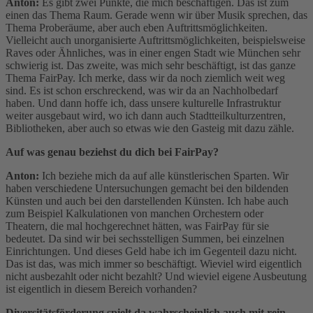
Anton:
Es gibt zwei Punkte, die mich beschäftigen. Das ist zum
einen das Thema Raum. Gerade wenn wir über Musik sprechen, das
Thema Proberäume, aber auch eben Auftrittsmöglichkeiten.
Vielleicht auch unorganisierte Auftrittsmöglichkeiten, beispielsweise
Raves oder Ähnliches, was in einer engen Stadt wie München sehr
schwierig ist. Das zweite, was mich sehr beschäftigt, ist das ganze
Thema FairPay. Ich merke, dass wir da noch ziemlich weit weg
sind. Es ist schon erschreckend, was wir da an Nachholbedarf
haben. Und dann hoffe ich, dass unsere kulturelle Infrastruktur
weiter ausgebaut wird, wo ich dann auch Stadtteilkulturzentren,
Bibliotheken, aber auch so etwas wie den Gasteig mit dazu zähle.
Auf was genau beziehst du dich bei FairPay?
Anton:
Ich beziehe mich da auf alle künstlerischen Sparten. Wir
haben verschiedene Untersuchungen gemacht bei den bildenden
Künsten und auch bei den darstellenden Künsten. Ich habe auch
zum Beispiel Kalkulationen von manchen Orchestern oder
Theatern, die mal hochgerechnet hätten, was FairPay für sie
bedeutet. Da sind wir bei sechsstelligen Summen, bei einzelnen
Einrichtungen. Und dieses Geld habe ich im Gegenteil dazu nicht.
Das ist das, was mich immer so beschäftigt. Wieviel wird eigentlich
nicht ausbezahlt oder nicht bezahlt? Und wieviel eigene Ausbeutung
ist eigentlich in diesem Bereich vorhanden?
Diversitätsförderung spielt da wahrscheinlich auch mit rein…