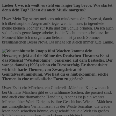
Lieber Uwe, ich weiß, es steht ein langer Tag bevor. Wie startet
denn dein Tag? Hörst du auch Musik morgens?
Uwe:
Mein Tag startet meistens mit mindestens drei Espressi, damit
ich überhaupt die Augen aufkriege, weil ich muss ja irgendwie
meine kleinen Töchter zur Kita und zur Schule bringen. Da ich auch
spät abends gerne lange arbeite, ist die Nacht immer sehr kurz. Im
Moment höre ich morgens am liebsten – ist ja noch Sommer –
brasilianischen Bossa Nova. Da kriege ich gleich immer gute Laune.
In knapp fünf Wochen kommt dein
Herzensprojekt auf die Bühne des Deutschen Theaters: Es ist
das Musical “Wüstenblume”, basierend auf dem Bestseller. Der
war ja damals (1998) schon ein Riesenerfolg. Er thematisiert
wirklich harte Themen, von Zwangsheirat bis
Genitalverstümmelung. Wie hast du es hinbekommen, solche
Themen in eine musikalische Form zu gießen?
Uwe:
Es ist ein Märchen, ein Cinderella-Märchen. Klar, wie auch
bei Grimms Märchen gibt es da schlimme Sachen, die passiert sind,
und auch eine dramatische Handlung. Aber es ist ja ein wahres
Märchen über Waris Dirie, es ist ihre Geschichte. Wie ein Mädchen
aus unmöglichen Verhältnissen aus der Wüste Somalias, die weder
lesen noch schreiben könnte, es geschafft hat, die Welt ein großes
Stück besser zu machen. Ihre Lebensgeschichte ist unheimlich