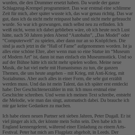
wurden, die den Drummer ersetzt haben. Da wurde der ganze
Schlagzeug-Krempel programmiert. Das war erstmal eine schlimme
Zeit für mich, aber später wusste ich, das war genau richtig. Das war
gut, dass ich da nicht mehr reinpasst habe und nicht mehr gebraucht
wurde. So war ich gezwungen, mich selbst neu zu erfinden. Ich
weiß nicht, wenn ich dabei geblieben wäre, ob ich heute noch Lust
hätte, nach 50 Jahren jeden Abend “Autobahn”, „Das Model” oder
“Computerwelt” zu spielen, aber dann nur an so Knöpfchen. Die
sind ja auch jetzt in die “Hall of Fame” aufgenommen worden. Ist ja
alles eine schöne Ehre, aber wenn man so eine Statue im “Museum
of Modern Art” ist, dann ist man einfach ein Museumsstück. Und so
auf der Bühne hätte ich nicht mehr spielen wollen. Meine neue
Musik, die hat viel mehr mit Humanismus zu tun, die ganzen
Themen, die uns heute angehen – mit Krieg, mit Anti-Krieg, mit
Sozialismus. Aber auch alles in einer Form, die sehr gut erzählt
werden muss. Und das ist mein Talent, das ich später erst entdeckt
habe: Der Geschichtenerzähler in mir. Ich muss erstmal eine
Geschichte schreiben. Und wenn ich meinen Text schreibe, entsteht
die Melodie, wie man das singt, automatisch dabei. Da brauche ich
mir gar keine Gedanken zu machen.
Ich habe einen neuen Partner seit sieben Jahren, Peter Dugall. Er ist
viel jünger als ich, der könnte mein Sohn sein. Den habe ich in
England kennengelernt, während einer Einladung zu einem Arts-
Festival. Peter hat mich am Flugplatz abgeholt, in Leeds. Der