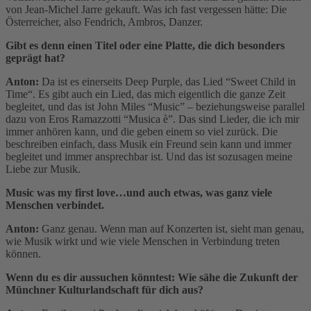
von Jean-Michel Jarre gekauft. Was ich fast vergessen hätte: Die
Österreicher, also Fendrich, Ambros, Danzer.
Gibt es denn einen Titel oder eine Platte, die dich besonders
geprägt hat?
Anton:
Da ist es einerseits Deep Purple, das Lied “Sweet Child in
Time“. Es gibt auch ein Lied, das mich eigentlich die ganze Zeit
begleitet, und das ist John Miles “Music” – beziehungsweise parallel
dazu von Eros Ramazzotti “Musica è”. Das sind Lieder, die ich mir
immer anhören kann, und die geben einem so viel zurück. Die
beschreiben einfach, dass Musik ein Freund sein kann und immer
begleitet und immer ansprechbar ist. Und das ist sozusagen meine
Liebe zur Musik.
Music was my first love…und auch etwas, was ganz viele
Menschen verbindet.
Anton:
Ganz genau. Wenn man auf Konzerten ist, sieht man genau,
wie Musik wirkt und wie viele Menschen in Verbindung treten
können.
Wenn du es dir aussuchen könntest: Wie sähe die Zukunft der
Münchner Kulturlandschaft für dich aus?