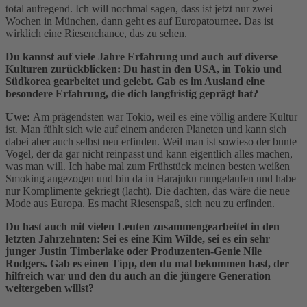
total aufregend. Ich will nochmal sagen, dass ist jetzt nur zwei
Wochen in München, dann geht es auf Europatournee. Das ist
wirklich eine Riesenchance, das zu sehen.
Du kannst auf viele Jahre Erfahrung und auch auf diverse
Kulturen zurückblicken: Du hast in den USA, in Tokio und
Südkorea gearbeitet und gelebt. Gab es im Ausland eine
besondere Erfahrung, die dich langfristig geprägt hat?
Uwe:
Am prägendsten war Tokio, weil es eine völlig andere Kultur
ist. Man fühlt sich wie auf einem anderen Planeten und kann sich
dabei aber auch selbst neu erfinden. Weil man ist sowieso der bunte
Vogel, der da gar nicht reinpasst und kann eigentlich alles machen,
was man will. Ich habe mal zum Frühstück meinen besten weißen
Smoking angezogen und bin da in Harajuku rumgelaufen und habe
nur Komplimente gekriegt (lacht). Die dachten, das wäre die neue
Mode aus Europa. Es macht Riesenspaß, sich neu zu erfinden.
Du hast auch mit vielen Leuten zusammengearbeitet in den
letzten Jahrzehnten: Sei es eine Kim Wilde, sei es ein sehr
junger Justin Timberlake oder Produzenten-Genie Nile
Rodgers. Gab es einen Tipp, den du mal bekommen hast, der
hilfreich war und den du auch an die jüngere Generation
weitergeben willst?