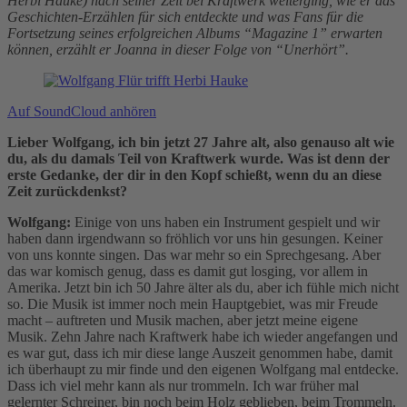
Herbi Hauke) nach seiner Zeit bei Kraftwerk weiterging, wie er das
Geschichten-Erzählen für sich entdeckte und was Fans für die
Fortsetzung seines erfolgreichen Albums “Magazine 1” erwarten
können, erzählt er Joanna in dieser Folge von “Unerhört”.
Auf SoundCloud anhören
Lieber Wolfgang, ich bin jetzt 27 Jahre alt, also genauso alt wie
du, als du damals Teil von Kraftwerk wurde. Was ist denn der
erste Gedanke, der dir in den Kopf schießt, wenn du an diese
Zeit zurückdenkst?
Wolfgang:
Einige von uns haben ein Instrument gespielt und wir
haben dann irgendwann so fröhlich vor uns hin gesungen. Keiner
von uns konnte singen. Das war mehr so ein Sprechgesang. Aber
das war komisch genug, dass es damit gut losging, vor allem in
Amerika. Jetzt bin ich 50 Jahre älter als du, aber ich fühle mich nicht
so. Die Musik ist immer noch mein Hauptgebiet, was mir Freude
macht – auftreten und Musik machen, aber jetzt meine eigene
Musik. Zehn Jahre nach Kraftwerk habe ich wieder angefangen und
es war gut, dass ich mir diese lange Auszeit genommen habe, damit
ich überhaupt zu mir finde und den eigenen Wolfgang mal entdecke.
Dass ich viel mehr kann als nur trommeln. Ich war früher mal
gelernter Schreiner, bin noch beim Holz geblieben, beim Trommeln.