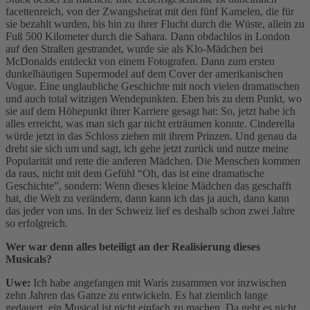
facettenreich, von der Zwangsheirat mit den fünf Kamelen, die für
sie bezahlt wurden, bis hin zu ihrer Flucht durch die Wüste, allein zu
Fuß 500 Kilometer durch die Sahara. Dann obdachlos in London
auf den Straßen gestrandet, wurde sie als Klo-Mädchen bei
McDonalds entdeckt von einem Fotografen. Dann zum ersten
dunkelhäutigen Supermodel auf dem Cover der amerikanischen
Vogue. Eine unglaubliche Geschichte mit noch vielen dramatischen
und auch total witzigen Wendepunkten. Eben bis zu dem Punkt, wo
sie auf dem Höhepunkt ihrer Karriere gesagt hat: So, jetzt habe ich
alles erreicht, was man sich gar nicht erträumen konnte. Cinderella
würde jetzt in das Schloss ziehen mit ihrem Prinzen. Und genau da
dreht sie sich um und sagt, ich gehe jetzt zurück und nutze meine
Popularität und rette die anderen Mädchen. Die Menschen kommen
da raus, nicht mit dem Gefühl “Oh, das ist eine dramatische
Geschichte”, sondern: Wenn dieses kleine Mädchen das geschafft
hat, die Welt zu verändern, dann kann ich das ja auch, dann kann
das jeder von uns. In der Schweiz lief es deshalb schon zwei Jahre
so erfolgreich.
Wer war denn alles beteiligt an der Realisierung dieses
Musicals?
Uwe:
Ich habe angefangen mit Waris zusammen vor inzwischen
zehn Jahren das Ganze zu entwickeln. Es hat ziemlich lange
gedauert, ein Musical ist nicht einfach zu machen. Da geht es nicht