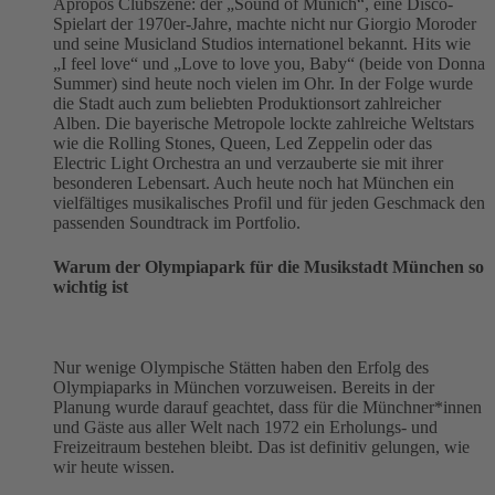
Apropos Clubszene: der „Sound of Munich“, eine Disco-
Spielart der 1970er-Jahre, machte nicht nur Giorgio Moroder
und seine Musicland Studios internationel bekannt. Hits wie
„I feel love“ und „Love to love you, Baby“ (beide von Donna
Summer) sind heute noch vielen im Ohr. In der Folge wurde
die Stadt auch zum beliebten Produktionsort zahlreicher
Alben. Die bayerische Metropole lockte zahlreiche Weltstars
wie die Rolling Stones, Queen, Led Zeppelin oder das
Electric Light Orchestra an und verzauberte sie mit ihrer
besonderen Lebensart. Auch heute noch hat München ein
vielfältiges musikalisches Profil und für jeden Geschmack den
passenden Soundtrack im Portfolio.
Warum der Olympiapark für die Musikstadt München so
wichtig ist
Nur wenige Olympische Stätten haben den Erfolg des
Olympiaparks in München vorzuweisen. Bereits in der
Planung wurde darauf geachtet, dass für die Münchner*innen
und Gäste aus aller Welt nach 1972 ein Erholungs- und
Freizeitraum bestehen bleibt. Das ist definitiv gelungen, wie
wir heute wissen.