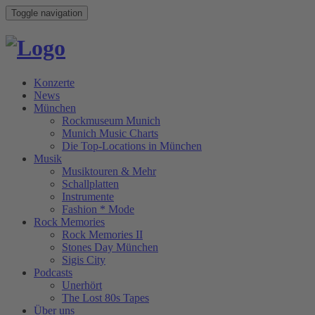
Toggle navigation
Konzerte
News
München
Rockmuseum Munich
Munich Music Charts
Die Top-Locations in München
Musik
Musiktouren & Mehr
Schallplatten
Instrumente
Fashion * Mode
Rock Memories
Rock Memories II
Stones Day München
Sigis City
Podcasts
Unerhört
The Lost 80s Tapes
Über uns