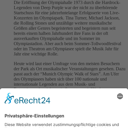
Die Eröffnung der Olympiahalle 1973 durch die Hardrock-
Legenden von Deep Purple war der nicht zu überhörende
Startschuss für eine jahrzehntelange Erfolgsserie von Live-
Konzerten im Olympiapark. Tina Turner, Michael Jackson,
die Rolling Stones und unzählige weitere musikalische
Größen aller Genres begeisterten und begeistern nun seit
bereits einem halben Jahrhundert ihre Fans in der oft
ausverkauften Olympiahalle und im Sommer im
Olympiastadion. Aber auch beim Sommer-Tollwoodfestival
oder im Theatron am Olympiasee spielt die Musik Jahr für
Jahr eine wichtige Rolle.
Heute wird laut einer Umfrage von den meisten Besuchern
der Park als Ort musikalischer Veranstaltungen gesehen. Dazu
passt auch der “Munich Olympic Walk of Stars”. Am Ufer
des Olympiasees haben sich über 100 nationale und
internationale Legenden aus dem Musik- und
Entertainmentbereich sowie Sportstars mit Händen,
Signaturen und persönlichen Grußbotschaften in Beton
verewigt. Der Geist von Olympia schwebt auch heute noch
über der einzigartigen Zeltdach-Architektur. Im August 2022
glaubte man ihn bei den “European Championships” auch
wieder zu spüren.
Der Blick vom Olympiaturm zeigt auf
jeden Fall einen Park, der vielseitig von den Besuchern
genutzt wird und den Stars aus aller Welt immer noch gerne