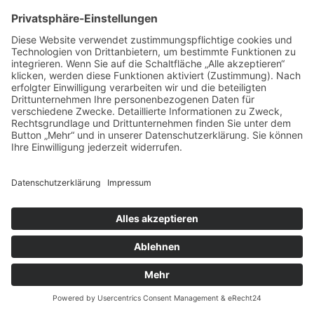
15 August, 2026, 21 - 4 Uhr
Crash (Ainmillerstr. 10)
15
Aug
Carl Gari
15 August, 2026, 20 - 24 Uhr
Import Export München
Get a Ticket
16
Aug
San2 & His Soul Patrol