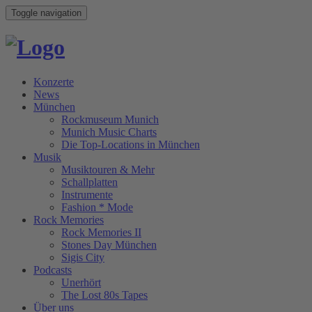
Toggle navigation
Konzerte
News
München
Rockmuseum Munich
Munich Music Charts
Die Top-Locations in München
Musik
Musiktouren & Mehr
Schallplatten
Instrumente
Fashion * Mode
Rock Memories
Rock Memories II
Stones Day München
Sigis City
Podcasts
Unerhört
The Lost 80s Tapes
Über uns