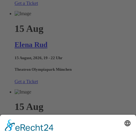
Get a Ticket
15
Aug
Elena Rud
15 August, 2026, 19 - 22 Uhr
Theatron Olympiapark München
Get a Ticket
15
Aug
Dark Night