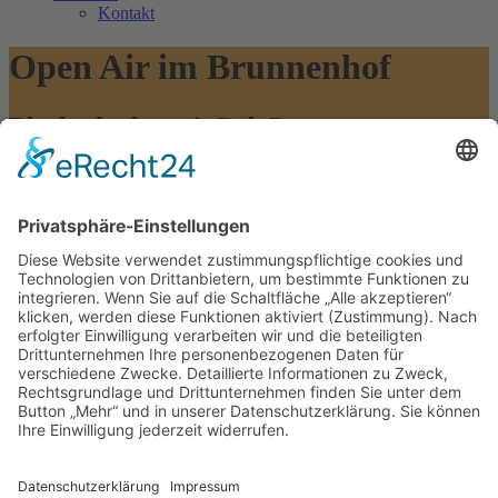
Kontakt
Open Air im Brunnenhof
Blechschaden mit Bob Ross
Blechschaden mit Bob Ross
1 Januar, 2027(19.30 - 22 Uhr)
Deutsches Theater München
Sie nennen sich auch die Fremdenlegion der Münchner
Philharmoniker, die elf Blechbläser und der eine Schlagzeuger aus
sechs verschiedenen Ländern – allesamt Vollblutmusiker auf
höchstem Niveau. Münchens Kultensemble Blechschaden
präsentiert unter der Leitung des quirligen Schotten Bob Ross zum
Jahreswechsel Jazz und Klassik, Elitäres und Populäres, Show und
Spielkultur in gewohnte Brillanz – und feiert seine Premiere im
Theatersaal.