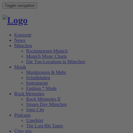
Toggle navigation
Konzerte
News
München
Rockmuseum Munich
Munich Music Charts
Die Top-Locations in München
Musik
Musiktouren & Mehr
Schallplatten
Instrumente
Fashion * Mode
Rock Memories
Rock Memories II
Stones Day München
Sigis City
Podcasts
Unerhört
The Lost 80s Tapes
Über uns