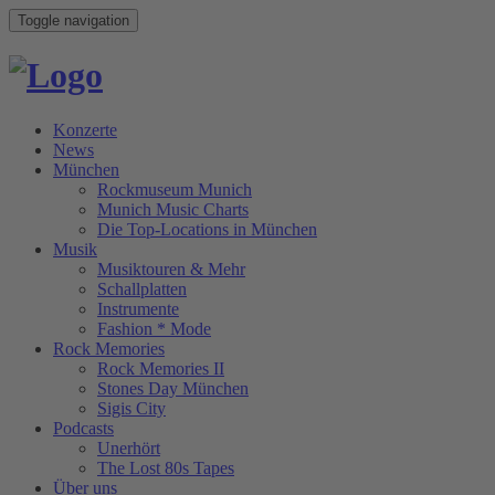
Toggle navigation
Konzerte
News
München
Rockmuseum Munich
Munich Music Charts
Die Top-Locations in München
Musik
Musiktouren & Mehr
Schallplatten
Instrumente
Fashion * Mode
Rock Memories
Rock Memories II
Stones Day München
Sigis City
Podcasts
Unerhört
The Lost 80s Tapes
Über uns