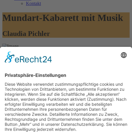
Kontakt
Mundart-Kabarett mit Musik
Claudia Pichler
Claudia Pichler
12 November, 2026(19.30 - 22 Uhr)
Kleines Theater Haar
Claudia Pichler steht für modernes bayerisches Kabarett, für
charmanten Dialekt und absurden Witz. In ihrem neuesten Solo-
Programm „Kopfnuss und Konterbier“ widmet sich die Münchnerin
mit der frechen Goschn und dem frischen Geist einem neuen
Thema. Die Gäste erwartet ein Abend voller Charme, Satire,
treffsicherer Beobachtungen und (schwarzem) Humor. Das Fazit
kurz zusammengefasst: Man muss nicht im Boxring stehen, um
Schläge zu kassieren. Das Leben verteilt ständig Leberhaken und
Gnackwatschn.