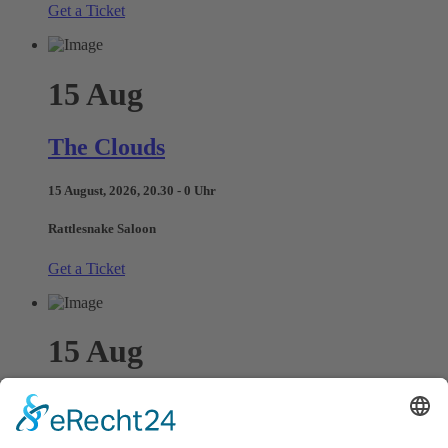
Get a Ticket
15
Aug
The Clouds
15 August, 2026, 20.30 - 0 Uhr
Rattlesnake Saloon
Get a Ticket
15
Aug
Elena Rud