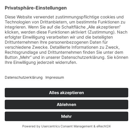
15 August, 2026, 19 - 22 Uhr
Theatron Olympiapark München
Get a Ticket
15
Aug
Dark Night
15 August, 2026, 21 - 4 Uhr
Crash (Ainmillerstr. 10)
15
Aug
Carl Gari