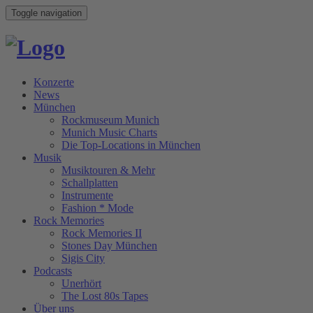
Toggle navigation
Konzerte
News
München
Rockmuseum Munich
Munich Music Charts
Die Top-Locations in München
Musik
Musiktouren & Mehr
Schallplatten
Instrumente
Fashion * Mode
Rock Memories
Rock Memories II
Stones Day München
Sigis City
Podcasts
Unerhört
The Lost 80s Tapes
Über uns