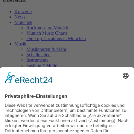
Konzerte
News
München
Rockmuseum Munich
Munich Music Charts
Die Top-Locations in München
Musik
Musiktouren & Mehr
Schallplatten
Instrumente
Fashion * Mode
Rock Memories
Rock Memories II
Stones Day München
Sigis City
Podcasts
Unerhört
The Lost 80s Tapes
Über uns
Kontakt
Neueste Beiträge