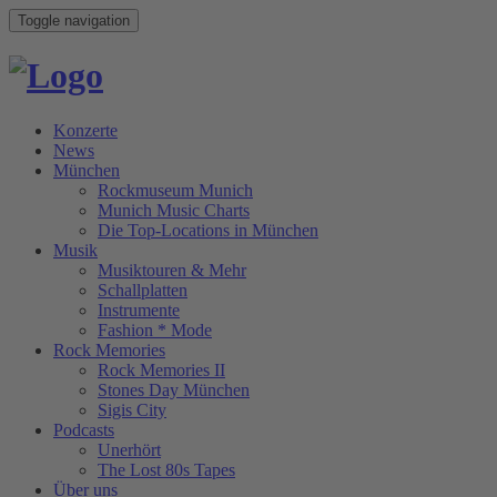
Toggle navigation
Konzerte
News
München
Rockmuseum Munich
Munich Music Charts
Die Top-Locations in München
Musik
Musiktouren & Mehr
Schallplatten
Instrumente
Fashion * Mode
Rock Memories
Rock Memories II
Stones Day München
Sigis City
Podcasts
Unerhört
The Lost 80s Tapes
Über uns