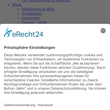
Die Top-Locations in München
Musik
Musiktouren & Mehr
Schallplatten
Instrumente
Fashion * Mode
Rock Memories
Rock Memories II
Stones Day München
Sigis City
Podcasts
Unerhört
The Lost 80s Tapes
Über uns
Kontakt
Neueste Beiträge
Bewerbt euch für „Hard Rock Rising“!
Act des Monats: MondWild
Münchner Open Air Sommer: Konzerte in der Residenz
Kulturfestival Gräfelfing – 4 Tage Musik & Gemeinschaft
Sommerfest im Olympiapark
Copyright © 2023: Munich - City of Music / Magic Moments UG (haftungsbeschränkt)