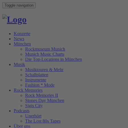
Toggle navigation
Konzerte
News
München
Rockmuseum Munich
Munich Music Charts
Die Top-Locations in München
Musik
Musiktouren & Mehr
Schallplatten
Instrumente
Fashion * Mode
Rock Memories
Rock Memories II
Stones Day München
Sigis City
Podcasts
Unerhört
The Lost 80s Tapes
Über uns