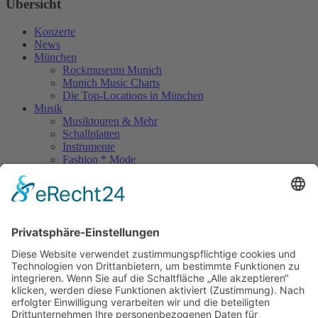
Übersicht
Konzerte
News
München
Rockmuseum Munich
Munich Music Charts
Die Top-Locations in München
Musik
Musiktouren & Mehr
Schallplatten
Instrumente
Fashion * Mode
Rock Memories
Rock Memories II
Stones Day München
Sigis City
Podcasts
Unerhört
The Lost 80s Tapes
Über uns
Kontakt
Neueste Beiträge