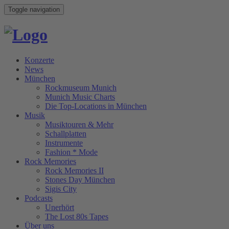
Toggle navigation
Konzerte
News
München
Rockmuseum Munich
Munich Music Charts
Die Top-Locations in München
Musik
Musiktouren & Mehr
Schallplatten
Instrumente
Fashion * Mode
Rock Memories
Rock Memories II
Stones Day München
Sigis City
Podcasts
Unerhört
The Lost 80s Tapes
Über uns