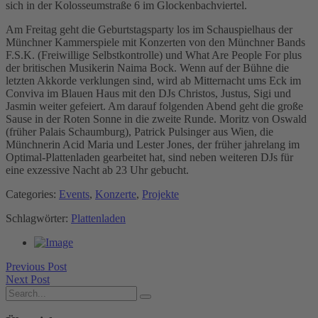
sich in der Kolosseumstraße 6 im Glockenbachviertel.
Am Freitag geht die Geburtstagsparty los im Schauspielhaus der
Münchner Kammerspiele mit Konzerten von den Münchner Bands
F.S.K. (Freiwillige Selbstkontrolle) und What Are People For plus
der britischen Musikerin Naima Bock. Wenn auf der Bühne die
letzten Akkorde verklungen sind, wird ab Mitternacht ums Eck im
Conviva im Blauen Haus mit den DJs Christos, Justus, Sigi und
Jasmin weiter gefeiert.
Am darauf folgenden Abend geht die große
Sause in der Roten Sonne in die zweite Runde. Moritz von Oswald
(früher Palais Schaumburg), Patrick Pulsinger aus Wien, die
Münchnerin Acid Maria und Lester Jones, der früher jahrelang im
Optimal-Plattenladen gearbeitet hat, sind neben weiteren DJs für
eine exzessive Nacht ab 23 Uhr gebucht.
Categories:
Events
,
Konzerte
,
Projekte
Schlagwörter:
Plattenladen
Previous Post
Next Post