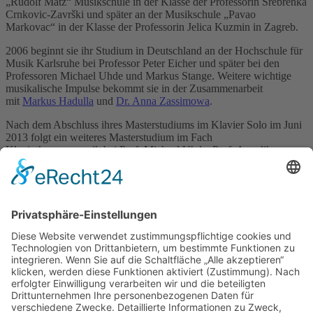
„Rudolf Matz“ Musikschule in der Klasse der Professorin Srebrenka
Crnkovic-Završki und später an der Musikschule „Pavao
Markovac“ in der Klasse der Professorin Jelica Kuzmin in Zagreb.
2006 beginnt sie ihr Studium in Deutschland an der Hochschule für
Musik Karlsruhe bei Professor Peter Eicher und später bei den
Professoren Michael Uhde und Markus Stange. Weitere wichtige
musikalische Impulse bekommt sie in der Zusammenarbeit
mit
Markus Hadulla
und
Dr. Anna Zassimowa
.
Nach dem Abschluss ihres Masterstudiums im Klavier Solo im Juni
2013 folgt ein weiteres Masterstudium im Fach
Klavierkammermusik bei Prof. Michael Uhde, Prof. Angelika
Merkle und Dr. Anna Zassimowa, das sie in 2016 erfolgreich
abschließt.
Die Erfahrungen, die sie von den Meisterkursen mit
Prof. Karl-
Heinz Kämmerling
, Salvatore Spano, László Baranyai,
Mariann
Abraham
, Lev Natochenny,
Igor Lazko
und Vladimir Tropp
sammelt, wirken sich stark auf ihr Klavierspiel aus.
Maša Novosel spielt in vielen bedeutenden Konzerten und nimmt an
verschiedenen Wettbewerben erfolgreich teil. Sie tritt sowohl als
Solistin, als auch als Kammermusik- und Liedpartnerin auf. Sie
widmet sich insbesondere noch unentdeckten Komponisten. In
Zusammenarbeit mit Dr. Reinhard Wulfhorst und der Edition