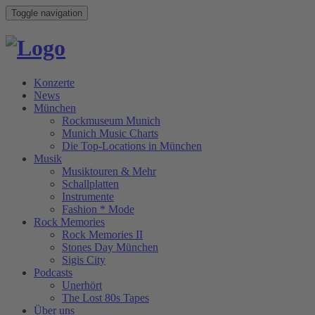
Toggle navigation
Konzerte
News
München
Rockmuseum Munich
Munich Music Charts
Die Top-Locations in München
Musik
Musiktouren & Mehr
Schallplatten
Instrumente
Fashion * Mode
Rock Memories
Rock Memories II
Stones Day München
Sigis City
Podcasts
Unerhört
The Lost 80s Tapes
Über uns