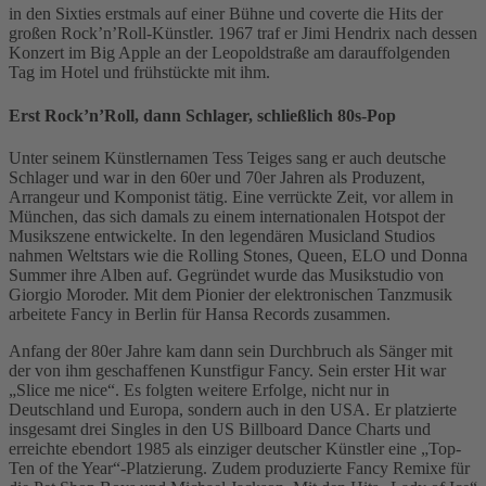
in den Sixties erstmals auf einer Bühne und coverte die Hits der
großen Rock’n’Roll-Künstler. 1967 traf er Jimi Hendrix nach dessen
Konzert im Big Apple an der Leopoldstraße am darauffolgenden
Tag im Hotel und frühstückte mit ihm.
Erst Rock’n’Roll, dann Schlager, schließlich 80s-Pop
Unter seinem Künstlernamen Tess Teiges sang er auch deutsche
Schlager und war in den 60er und 70er Jahren als Produzent,
Arrangeur und Komponist tätig. Eine verrückte Zeit, vor allem in
München, das sich damals zu einem internationalen Hotspot der
Musikszene entwickelte. In den legendären Musicland Studios
nahmen Weltstars wie die Rolling Stones, Queen, ELO und Donna
Summer ihre Alben auf. Gegründet wurde das Musikstudio von
Giorgio Moroder. Mit dem Pionier der elektronischen Tanzmusik
arbeitete Fancy in Berlin für Hansa Records zusammen.
Anfang der 80er Jahre kam dann sein Durchbruch als Sänger mit
der von ihm geschaffenen Kunstfigur Fancy. Sein erster Hit war
„Slice me nice“. Es folgten weitere Erfolge, nicht nur in
Deutschland und Europa, sondern auch in den USA. Er platzierte
insgesamt drei Singles in den US Billboard Dance Charts und
erreichte ebendort
1985 als einziger deutscher Künstler eine „Top-
Ten of the Year“-Platzierung. Zudem produzierte Fancy Remixe für