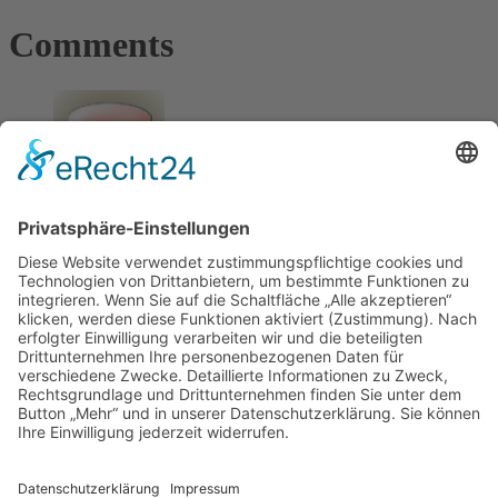
Comments
Stern
25. Juli 2023 | 18:42
Konzert war viel zu kurz. Kurze Songs – auch wo es lange
Versionen von über 7 Min. gibt. Er hatte vielleicht nicht viele
Top-Hits, aber auch die anderen
Lieder hätte man ausspielen können und nicht in Medley
zusammenpacken, sodass kaum Musik kommt. Er hat viel
geredet – klar ist 77 Jahre alt – aber
dafür hat sich lange Anreise nicht gelohnt. Die Musik ist
klasse , aber auch genau die will man hören.
Comments are closed.