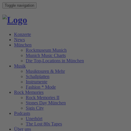
Toggle navigation
Konzerte
News
München
Rockmuseum Munich
Munich Music Charts
Die Top-Locations in München
Musik
Musiktouren & Mehr
Schallplatten
Instrumente
Fashion * Mode
Rock Memories
Rock Memories II
Stones Day München
Sigis City
Podcasts
Unerhört
The Lost 80s Tapes
Über uns