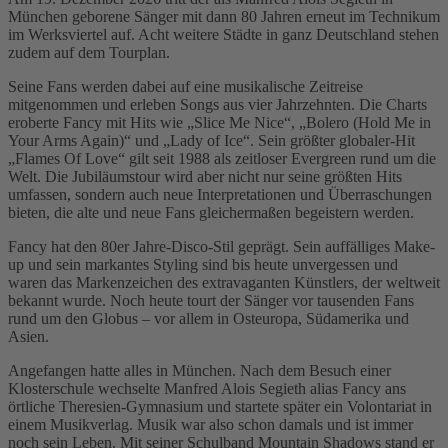
München geborene Sänger mit dann 80 Jahren erneut im Technikum
im Werksviertel auf. Acht weitere Städte in ganz Deutschland stehen
zudem auf dem Tourplan.
Seine Fans werden dabei auf eine musikalische Zeitreise
mitgenommen und erleben Songs aus vier Jahrzehnten. Die Charts
eroberte Fancy mit Hits wie „Slice Me Nice“, „Bolero (Hold Me in
Your Arms Again)“ und „Lady of Ice“. Sein größter globaler-Hit
„Flames Of Love“ gilt seit 1988 als zeitloser Evergreen rund um die
Welt. Die Jubiläumstour wird aber nicht nur seine größten Hits
umfassen, sondern auch neue Interpretationen und Überraschungen
bieten, die alte und neue Fans gleichermaßen begeistern werden.
Fancy hat den 80er Jahre-Disco-Stil geprägt. Sein auffälliges Make-
up und sein markantes Styling sind bis heute unvergessen und
waren das Markenzeichen des extravaganten Künstlers, der weltweit
bekannt wurde. Noch heute tourt der Sänger vor tausenden Fans
rund um den Globus – vor allem in Osteuropa, Südamerika und
Asien.
Angefangen hatte alles in München. Nach dem Besuch einer
Klosterschule wechselte Manfred Alois Segieth alias Fancy ans
örtliche Theresien-Gymnasium und startete später ein Volontariat in
einem Musikverlag. Musik war also schon damals und ist immer
noch sein Leben. Mit seiner Schulband Mountain Shadows stand er