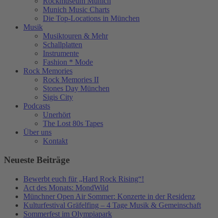
Rockmuseum Munich
Munich Music Charts
Die Top-Locations in München
Musik
Musiktouren & Mehr
Schallplatten
Instrumente
Fashion * Mode
Rock Memories
Rock Memories II
Stones Day München
Sigis City
Podcasts
Unerhört
The Lost 80s Tapes
Über uns
Kontakt
Neueste Beiträge
Bewerbt euch für „Hard Rock Rising“!
Act des Monats: MondWild
Münchner Open Air Sommer: Konzerte in der Residenz
Kulturfestival Gräfelfing – 4 Tage Musik & Gemeinschaft
Sommerfest im Olympiapark