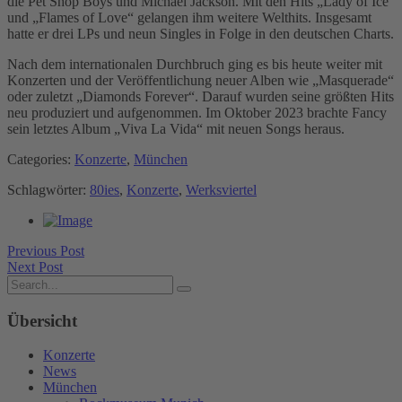
die Pet Shop Boys und Michael Jackson. Mit den Hits „Lady of Ice“
und „Flames of Love“ gelangen ihm weitere Welthits. Insgesamt
hatte er drei LPs und neun Singles in Folge in den deutschen Charts.
Nach dem internationalen Durchbruch ging es bis heute weiter mit
Konzerten und der Veröffentlichung neuer Alben wie „Masquerade“
oder zuletzt „Diamonds Forever“. Darauf wurden seine größten Hits
neu produziert und aufgenommen. Im Oktober 2023 brachte Fancy
sein letztes Album „Viva La Vida“ mit neuen Songs heraus.
Categories:
Konzerte
,
München
Schlagwörter:
80ies
,
Konzerte
,
Werksviertel
Previous Post
Next Post
Übersicht
Konzerte
News
München