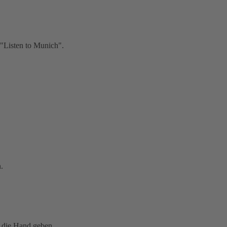
"Listen to Munich".
.
 die Hand geben.