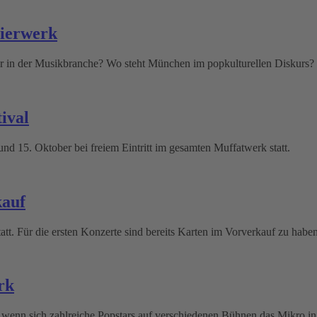
ierwerk
er in der Musikbranche? Wo steht München im popkulturellen Diskurs? 
ival
 und 15. Oktober bei freiem Eintritt im gesamten Muffatwerk statt.
kauf
att. Für die ersten Konzerte sind bereits Karten im Vorverkauf zu haben
rk
nn sich zahlreiche Popstars auf verschiedenen Bühnen das Mikro in