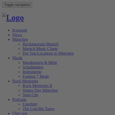
Toggle navigation
Konzerte
News
München
Rockmuseum Munich
Munich Music Charts
Die Top-Locations in München
Musik
Musiktouren & Mehr
Schallplatten
Instrumente
Fashion * Mode
Rock Memories
Rock Memories II
Stones Day München
Sigis City
Podcasts
Unerhört
The Lost 80s Tapes
Über uns