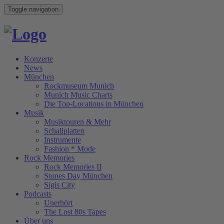
Toggle navigation
Konzerte
News
München
Rockmuseum Munich
Munich Music Charts
Die Top-Locations in München
Musik
Musiktouren & Mehr
Schallplatten
Instrumente
Fashion * Mode
Rock Memories
Rock Memories II
Stones Day München
Sigis City
Podcasts
Unerhört
The Lost 80s Tapes
Über uns