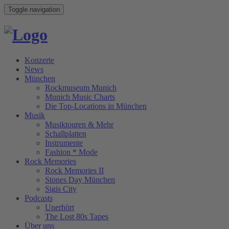
Toggle navigation
Konzerte
News
München
Rockmuseum Munich
Munich Music Charts
Die Top-Locations in München
Musik
Musiktouren & Mehr
Schallplatten
Instrumente
Fashion * Mode
Rock Memories
Rock Memories II
Stones Day München
Sigis City
Podcasts
Unerhört
The Lost 80s Tapes
Über uns