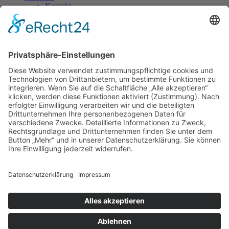
Kontakt
AnnaLu & Shavez
AnnaLu & Shavez
7 November, 2026(20 - 22 Uhr)
Stockwerk Gröbenzell
Hier treffen feurige Latino-Rhythmen auf harmonische Stimmklänge
und unbändige Spielfreude – AnnaLu & Shavez begeistern durch
ihre World Music. Sie singen in mehreren Sprachen und haben auf
gemeinsamen Reisen ihren unverkennbaren Stil entwickelt. Seien
Sie dabei, wenn das feurige Duo mit ihrem Konzert die Hüften des
Publikums lockert und den Puls in die Höhe treibt.
Copyright © 2023: Munich - City of Music / Magic Moments UG (haftungsbeschränkt)
Home
News
Konzerte