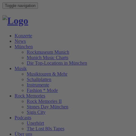
Toggle navigation
Konzerte
News
München
Rockmuseum Munich
Munich Music Charts
Die Top-Locations in München
Musik
Musiktouren & Mehr
Schallplatten
Instrumente
Fashion * Mode
Rock Memories
Rock Memories II
Stones Day München
Sigis City
Podcasts
Unerhört
The Lost 80s Tapes
Über uns