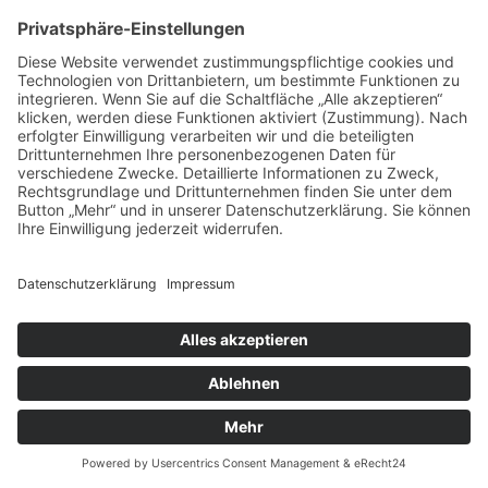
15 August, 2026, 19 - 22 Uhr
Theatron Olympiapark München
Get a Ticket
15
Aug
Dark Night
15 August, 2026, 21 - 4 Uhr
Crash (Ainmillerstr. 10)
15
Aug
Carl Gari