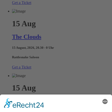
Get a Ticket
15
Aug
The Clouds
15 August, 2026, 20.30 - 0 Uhr
Rattlesnake Saloon
Get a Ticket
15
Aug
Elena Rud