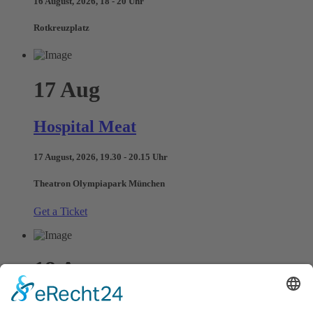
16 August, 2026, 18 - 20 Uhr
Rotkreuzplatz
17
Aug
Hospital Meat
17 August, 2026, 19.30 - 20.15 Uhr
Theatron Olympiapark München
Get a Ticket
18
Aug
Manuel Meier