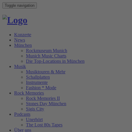
Toggle navigation
Konzerte
News
München
Rockmuseum Munich
Munich Music Charts
Die Top-Locations in München
Musik
Musiktouren & Mehr
Schallplatten
Instrumente
Fashion * Mode
Rock Memories
Rock Memories II
Stones Day München
Sigis City
Podcasts
Unerhört
The Lost 80s Tapes
Über uns