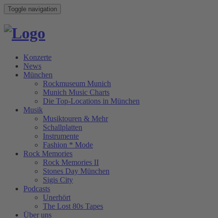
Toggle navigation
Konzerte
News
München
Rockmuseum Munich
Munich Music Charts
Die Top-Locations in München
Musik
Musiktouren & Mehr
Schallplatten
Instrumente
Fashion * Mode
Rock Memories
Rock Memories II
Stones Day München
Sigis City
Podcasts
Unerhört
The Lost 80s Tapes
Über uns