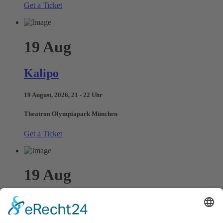
Get a Ticket
19
Aug
Kalipo
19 August, 2026, 21 - 22 Uhr
Theatron Olympiapark München
Get a Ticket
19
Aug
Osono