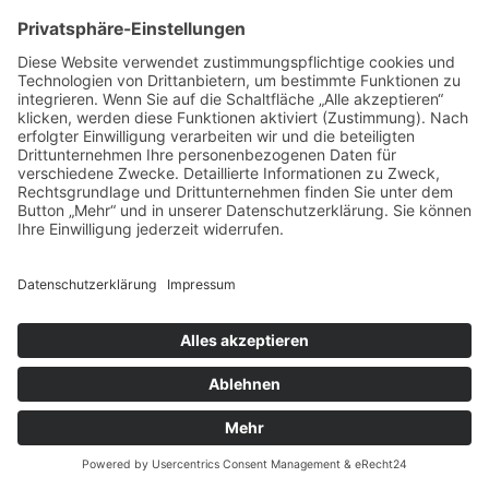
19 August, 2026, 19 - 19.45 Uhr
Theatron Olympiapark München
Get a Ticket
20
Aug
Münchener Freiheit
20 August, 2026, 20 - 22 Uhr
Brunnenhof Residenz München
Get a Ticket
20
Aug