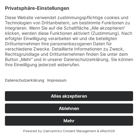
18 August, 2026, 20 - 22 Uhr
Hard Rock Cafe München
18
Aug
Polar Noir
18 August, 2026, 19 - 20 Uhr
Theatron Olympiapark München
Get a Ticket
19
Aug