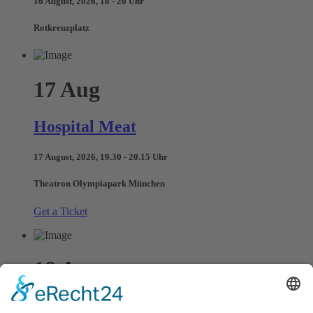
16 August, 2026, 18 - 20 Uhr
Rotkreuzplatz
17
Aug
Hospital Meat
17 August, 2026, 19.30 - 20.15 Uhr
Theatron Olympiapark München
Get a Ticket
18
Aug
Manuel Meier