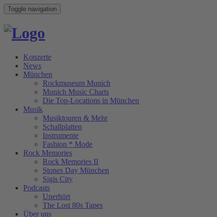
Toggle navigation
Konzerte
News
München
Rockmuseum Munich
Munich Music Charts
Die Top-Locations in München
Musik
Musiktouren & Mehr
Schallplatten
Instrumente
Fashion * Mode
Rock Memories
Rock Memories II
Stones Day München
Sigis City
Podcasts
Unerhört
The Lost 80s Tapes
Über uns