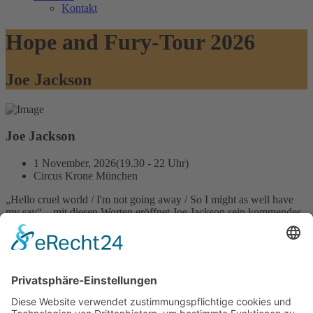
Kontakt
Hope and Fury-Tour 2026
Joe Jackson
Joe Jackson
1 November, 2026(19.30 - 22 Uhr)
Circus Krone München
„Hello cruel world / I'm not going away / So I might as well have
my say“ – mit diesen Worten eröffnet Joe Jackson sein kommendes
Album „Hope and Fury“ und zeigt, dass er nach wie vor voller
Energie und Kreativität steckt. Wie schon bei seinen früheren
Werken sprüht auch „Hope and Fury“ über vor starken Songs,
originellen Texten und funky Grooves – mit Jacksons Gesang und
Keyboardspiel, die so kraftvoll sind wie eh und je, wenn nicht sogar
stärker. Passend zum Titel (eine ironische Anspielung auf „Land of
Hope and Glory“) zeigt sich hier ein sehr englischer Joe Jackson,
dessen neue Songs eine ambivalente Beziehung zu seinem