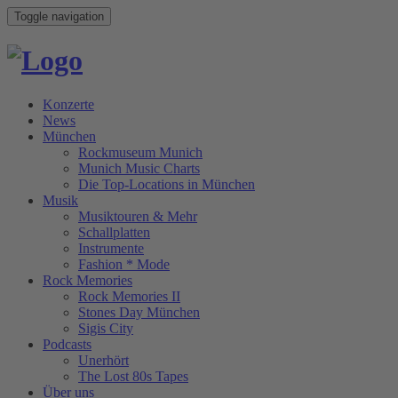
Toggle navigation
Konzerte
News
München
Rockmuseum Munich
Munich Music Charts
Die Top-Locations in München
Musik
Musiktouren & Mehr
Schallplatten
Instrumente
Fashion * Mode
Rock Memories
Rock Memories II
Stones Day München
Sigis City
Podcasts
Unerhört
The Lost 80s Tapes
Über uns