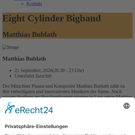
Kontakt
Eight Cylinder Bigband
Matthias Bublath
Matthias Bublath
21 September, 2026(20.30 - 23 Uhr)
Unterfahrt Jazzclub
Der Münchner Pianist und Komponist Matthias Bublath zählt zu
den vielseitigsten und innovativsten Musikern der Szene. Nach
seinem Studium am Brucknerkonservatorium in Linz setzte Matthias
Bublath seine Ausbildung in den USA fort, wo er als Stipendiat am
Berklee College of Music und der Manhattan School of Music seine
musikalischen Grundlagen legte. Danach verbrachte er ein knappes
Jahrzehnt als freischaffender Musiker in der pulsierenden
Jazzmetropole New York City. In dieser Zeit etablierte er sich als
Musiker von außerordentlicher Originalität und wirkte in
zahlreichen Projekten mit namhaften Musikern mit. In den letzten