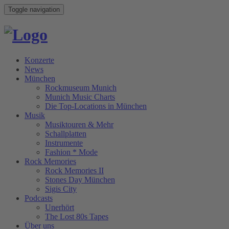
Toggle navigation
Konzerte
News
München
Rockmuseum Munich
Munich Music Charts
Die Top-Locations in München
Musik
Musiktouren & Mehr
Schallplatten
Instrumente
Fashion * Mode
Rock Memories
Rock Memories II
Stones Day München
Sigis City
Podcasts
Unerhört
The Lost 80s Tapes
Über uns