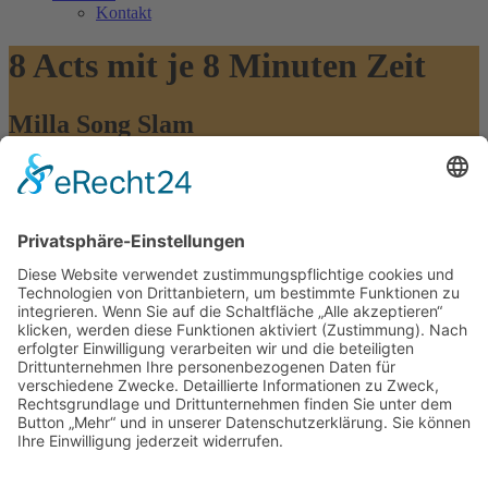
Kontakt
8 Acts mit je 8 Minuten Zeit
Milla Song Slam
Milla Song Slam
16 September, 2026(19 - 23 Uhr)
Milla Club München
Einmal im Monat gehört die Bühne des Milla Clubs den neuesten
Acts der Stadt beim Milla Song Slam mit M94.5 als Präsentator.
Acht Musikerinnen, Musiker oder Bands aus allen Genres haben 8
Minuten Zeit, ihre Songs zu präsentieren. Egal ob Singer-
Songwriter*in, Rap oder Electro – Gastgeberin Klara, einstige
Gewinnerin des Song Slams von und mit Umme Block, lässt jede
Person spielen, die eigene Musik im Gepäck hat. Am Ende
entscheidet das Publikum, wer gewinnt! Vorab-Bewerbungen bitte
unter songslam@milla-club.de einsenden.