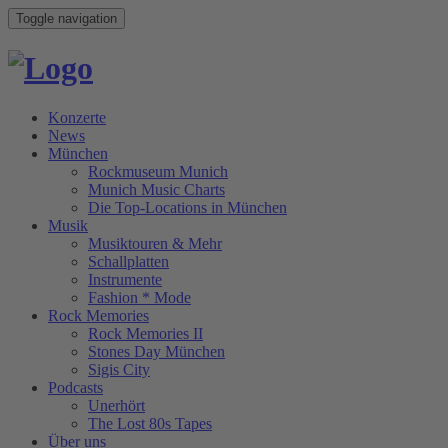
Toggle navigation
Konzerte
News
München
Rockmuseum Munich
Munich Music Charts
Die Top-Locations in München
Musik
Musiktouren & Mehr
Schallplatten
Instrumente
Fashion * Mode
Rock Memories
Rock Memories II
Stones Day München
Sigis City
Podcasts
Unerhört
The Lost 80s Tapes
Über uns