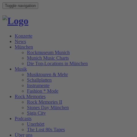
Toggle navigation
Konzerte
News
München
Rockmuseum Munich
Munich Music Charts
Die Top-Locations in München
Musik
Musiktouren & Mehr
Schallplatten
Instrumente
Fashion * Mode
Rock Memories
Rock Memories II
Stones Day München
Sigis City
Podcasts
Unerhört
The Lost 80s Tapes
Über uns