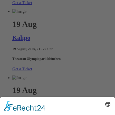
Get a Ticket
19
Aug
Kalipo
19 August, 2026, 21 - 22 Uhr
Theatron Olympiapark München
Get a Ticket
19
Aug
Osono