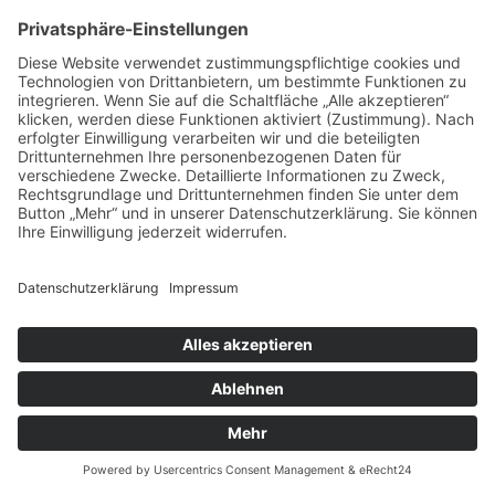
19 August, 2026, 19 - 19.45 Uhr
Theatron Olympiapark München
Get a Ticket
20
Aug
Münchener Freiheit
20 August, 2026, 20 - 22 Uhr
Brunnenhof Residenz München
Get a Ticket
20
Aug