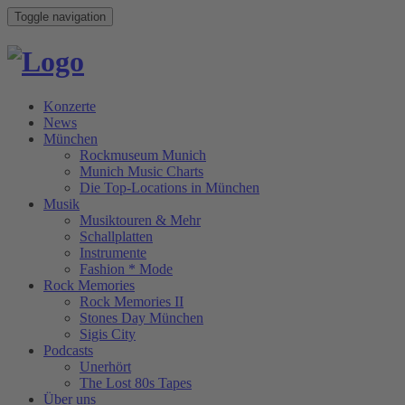
Toggle navigation
Konzerte
News
München
Rockmuseum Munich
Munich Music Charts
Die Top-Locations in München
Musik
Musiktouren & Mehr
Schallplatten
Instrumente
Fashion * Mode
Rock Memories
Rock Memories II
Stones Day München
Sigis City
Podcasts
Unerhört
The Lost 80s Tapes
Über uns