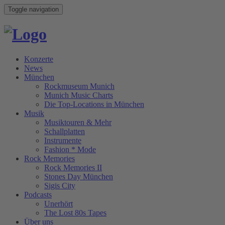
Toggle navigation
Konzerte
News
München
Rockmuseum Munich
Munich Music Charts
Die Top-Locations in München
Musik
Musiktouren & Mehr
Schallplatten
Instrumente
Fashion * Mode
Rock Memories
Rock Memories II
Stones Day München
Sigis City
Podcasts
Unerhört
The Lost 80s Tapes
Über uns