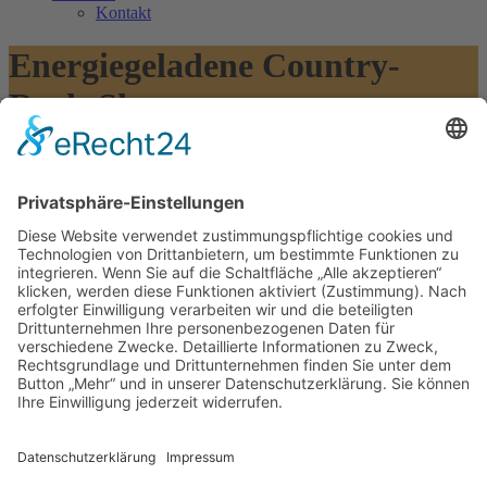
Kontakt
Energiegeladene Country-
Rock-Show
The Wild Ride
The Wild Ride
19 September, 2026(20.30 - 24 Uhr)
Rattlesnake Saloon
Die Band The Wild Ride, zweimaliger Gewinner der European
Country Music Awards (2019 und 2022), liefert eine
energiegeladene Country-Rock-Show. Moderner rockiger
Countrysound am Faschingswochenende auf der Bühne des
Rattlesnake Saloon.
Copyright © 2023: Munich - City of Music / Magic Moments UG (haftungsbeschränkt)