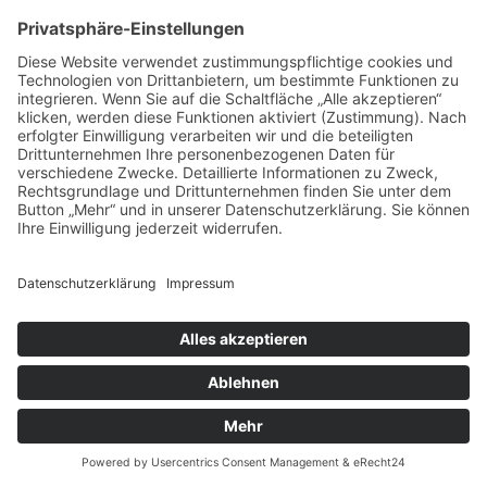
18 August, 2026, 20 - 22 Uhr
Hard Rock Cafe München
18
Aug
Polar Noir
18 August, 2026, 19 - 20 Uhr
Theatron Olympiapark München
Get a Ticket
19
Aug