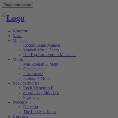
Toggle navigation
Konzerte
News
München
Rockmuseum Munich
Munich Music Charts
Die Top-Locations in München
Musik
Musiktouren & Mehr
Schallplatten
Instrumente
Fashion * Mode
Rock Memories
Rock Memories II
Stones Day München
Sigis City
Podcasts
Unerhört
The Lost 80s Tapes
Über uns