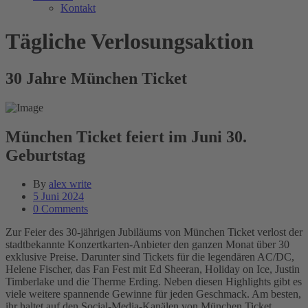
Kontakt
Tägliche Verlosungsaktion
30 Jahre München Ticket
München Ticket feiert im Juni 30.
Geburtstag
By
alex write
5 Juni 2024
0 Comments
Zur Feier des 30-jährigen Jubiläums von München Ticket verlost der
stadtbekannte Konzertkarten-Anbieter den ganzen Monat über 30
exklusive Preise. Darunter sind Tickets für die legendären AC/DC,
Helene Fischer, das Fan Fest mit Ed Sheeran, Holiday on Ice, Justin
Timberlake und die Therme Erding. Neben diesen Highlights gibt es
viele weitere spannende Gewinne für jeden Geschmack. Am besten,
ihr haltet auf den Social-Media-Kanälen von München Ticket