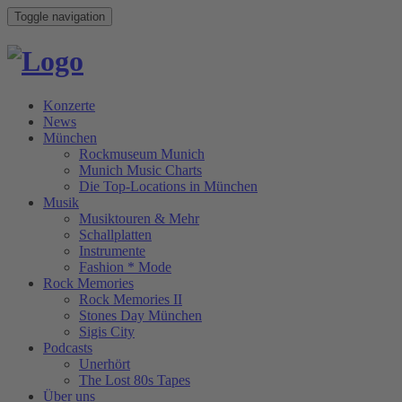
Toggle navigation
Konzerte
News
München
Rockmuseum Munich
Munich Music Charts
Die Top-Locations in München
Musik
Musiktouren & Mehr
Schallplatten
Instrumente
Fashion * Mode
Rock Memories
Rock Memories II
Stones Day München
Sigis City
Podcasts
Unerhört
The Lost 80s Tapes
Über uns