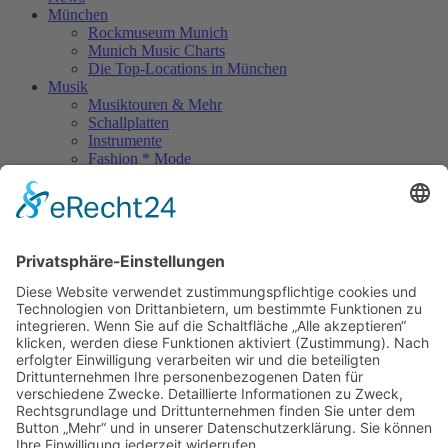
München
Rockmuseum Munich
Munich Music Charts
Die Top-Locations in München
Musik
Musiktouren & Mehr
Schallplatten
Instrumente
Fashion * Mode
Rock Memories
Rock Memories II
Stones Day München
Sigis City
Podcasts
Unerhört
The Lost 80s Tapes
Über uns
Kontakt
Neueste Beiträge
Bewerbt euch für „Hard Rock Rising“!
Act des Monats: MondWild
Münchner Open Air Sommer: Konzerte in der Residenz