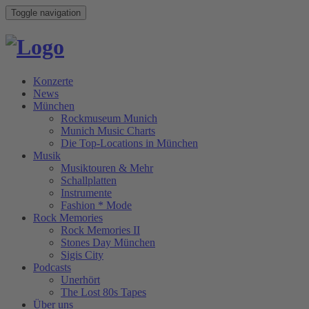
Toggle navigation
Konzerte
News
München
Rockmuseum Munich
Munich Music Charts
Die Top-Locations in München
Musik
Musiktouren & Mehr
Schallplatten
Instrumente
Fashion * Mode
Rock Memories
Rock Memories II
Stones Day München
Sigis City
Podcasts
Unerhört
The Lost 80s Tapes
Über uns