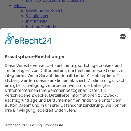
Die Top-Locations in München
Musik
Musiktouren & Mehr
Schallplatten
Instrumente
Fashion * Mode
Rock Memories
Rock Memories II
Stones Day München
Sigis City
Podcasts
Unerhört
The Lost 80s Tapes
Über uns
Kontakt
Neueste Beiträge
Bewerbt euch für „Hard Rock Rising“!
Act des Monats: MondWild
Münchner Open Air Sommer: Konzerte in der Residenz
Kulturfestival Gräfelfing – 4 Tage Musik & Gemeinschaft
Sommerfest im Olympiapark
Copyright © 2023: Munich - City of Music / Magic Moments UG (haftungsbeschränkt)