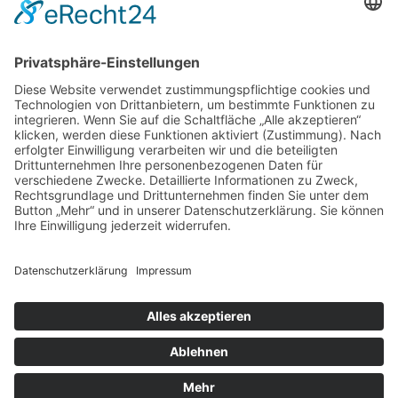
Termin: 20.2.2023
André Rieu (20. Januar, Olympiahalle) >>> neuer Termin:
27.1.2023
The Spirit of Freddie Mercury (24. Januar, Kleine
Olympiahalle)
Sieben Kontinente, ein Planet – Live in Concert (25. Februar,
Olympiahalle)
Categories:
Konzerte
,
Musical
,
Rock & Pop
Schlagwörter:
Olympiahalle
Previous Post
Next Post
Copyright © 2023: Munich - City of Music / Magic Moments UG (haftungsbeschränkt)
Home
News
Konzerte
Kontakt
Datenschutz