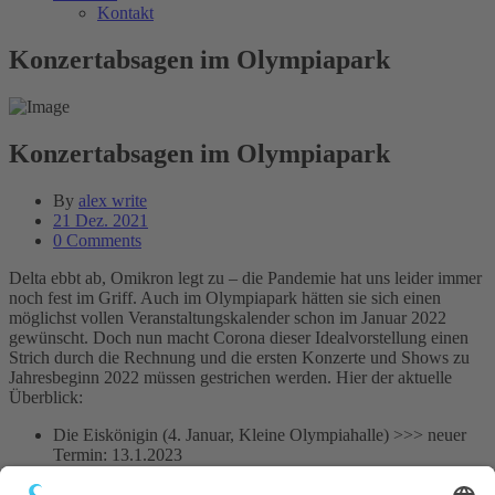
Kontakt
Konzertabsagen im Olympiapark
Konzertabsagen im Olympiapark
By
alex write
21 Dez. 2021
0 Comments
Delta ebbt ab, Omikron legt zu – die Pandemie hat uns leider immer
noch fest im Griff. Auch im Olympiapark
hätten sie sich einen
möglichst vollen Veranstaltungskalender schon im Januar 2022
gewünscht. Doch nun macht Corona dieser Idealvorstellung einen
Strich durch die Rechnung und die ersten Konzerte und Shows zu
Jahresbeginn 2022 müssen gestrichen werden. Hier der aktuelle
Überblick:
Die Eiskönigin (4. Januar, Kleine Olympiahalle) >>> neuer
Termin: 13.1.2023
Das Phantom der Oper (17. Januar, Olympiahalle)
Schwanensee (19. Januar, Kleine Olympiahalle) >>> neuer