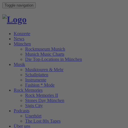
Toggle navigation
Konzerte
News
München
Rockmuseum Munich
Munich Music Charts
Die Top-Locations in München
Musik
Musiktouren & Mehr
Schallplatten
Instrumente
Fashion * Mode
Rock Memories
Rock Memories II
Stones Day München
Sigis City
Podcasts
Unerhört
The Lost 80s Tapes
Über uns