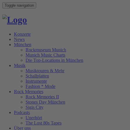
Toggle navigation
Konzerte
News
München
Rockmuseum Munich
Munich Music Charts
Die Top-Locations in München
Musik
Musiktouren & Mehr
Schallplatten
Instrumente
Fashion * Mode
Rock Memories
Rock Memories II
Stones Day München
Sigis City
Podcasts
Unerhört
The Lost 80s Tapes
Über uns