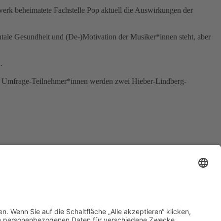
rk beheimatete Fachstelle Pop aktuell die Auswirkungen der
ale Gesundheit und (De-)Motivation der Musiker*innen steht, aber
.
en Umfrage-Teilnehmer*innen werden zwei Hieber-Lindberg-