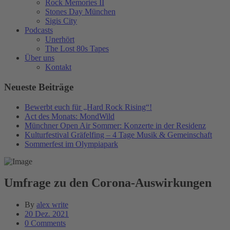
Rock Memories II
Stones Day München
Sigis City
Podcasts
Unerhört
The Lost 80s Tapes
Über uns
Kontakt
Neueste Beiträge
Bewerbt euch für „Hard Rock Rising“!
Act des Monats: MondWild
Münchner Open Air Sommer: Konzerte in der Residenz
Kulturfestival Gräfelfing – 4 Tage Musik & Gemeinschaft
Sommerfest im Olympiapark
Umfrage zu den Corona-Auswirkungen
By
alex write
20 Dez. 2021
0 Comments