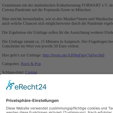
Gemeinsam mit der studentischen Kulturberatung FORWART e.V. der 
Corona-Pandemie auf die Popmusik-Szene in München.
Man möchte herausfinden, wie es den Musiker*innen und Musikschaff
auch welche Chancen sich möglicherweise durch die Pandemie ergeb
Die Ergebnisse der Umfrage sollen für die Ausrichtung weiterer För
Die Umfrage nimmt ca. 15 Minuten in Anspruch. Der Fragebogen bes
Gutscheine im Wert von jeweils 50 Euro verlost.
Hier geht’s zur Umfrage:
http://forms.gle/AH9jgFimy7uHwc8s6
Categories:
Rock & Pop
Schlagwörter:
Corona
Previous Post
Next Post
Copyright © 2023: Munich - City of Music / Magic Moments UG (haftungsbeschränkt)