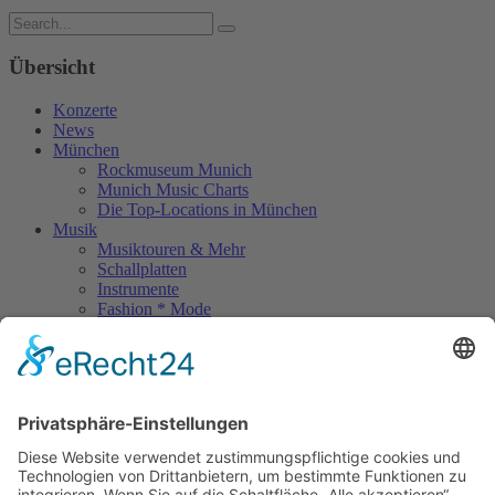
Übersicht
Konzerte
News
München
Rockmuseum Munich
Munich Music Charts
Die Top-Locations in München
Musik
Musiktouren & Mehr
Schallplatten
Instrumente
Fashion * Mode
Rock Memories
Rock Memories II
Stones Day München
Sigis City
Podcasts
Unerhört
The Lost 80s Tapes
Über uns
Kontakt