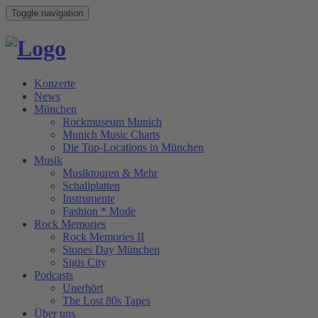
Toggle navigation
Konzerte
News
München
Rockmuseum Munich
Munich Music Charts
Die Top-Locations in München
Musik
Musiktouren & Mehr
Schallplatten
Instrumente
Fashion * Mode
Rock Memories
Rock Memories II
Stones Day München
Sigis City
Podcasts
Unerhört
The Lost 80s Tapes
Über uns