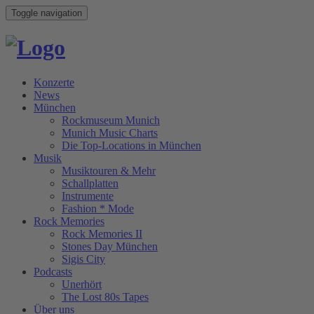
Toggle navigation
Konzerte
News
München
Rockmuseum Munich
Munich Music Charts
Die Top-Locations in München
Musik
Musiktouren & Mehr
Schallplatten
Instrumente
Fashion * Mode
Rock Memories
Rock Memories II
Stones Day München
Sigis City
Podcasts
Unerhört
The Lost 80s Tapes
Über uns