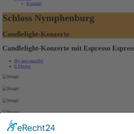
Kontakt
Schloss Nymphenburg
Candlelight-Konzerte
Candlelight-Konzerte mit Espresso Espres
By
sigi-mueller
6 Photos