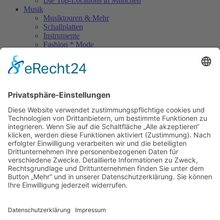
Die Top-Locations in München
Musik
Musiktouren & Mehr
Schallplatten
Instrumente
Fashion * Mode
Rock Memories
Rock Memories II
Stones Day München
Sigis City
Podcasts
Unerhört
The Lost 80s Tapes
Über uns
Kontakt
Neueste Beiträge
Bewerbt euch für „Hard Rock Rising“!
Act des Monats: MondWild
Münchner Open Air Sommer: Konzerte in der Residenz
Kulturfestival Gräfelfing – 4 Tage Musik & Gemeinschaft
Sommerfest im Olympiapark
Copyright © 2023: Munich - City of Music / Magic Moments UG (haftungsbeschränkt)