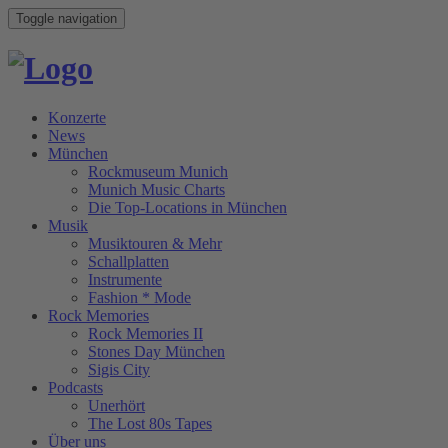
Toggle navigation
Konzerte
News
München
Rockmuseum Munich
Munich Music Charts
Die Top-Locations in München
Musik
Musiktouren & Mehr
Schallplatten
Instrumente
Fashion * Mode
Rock Memories
Rock Memories II
Stones Day München
Sigis City
Podcasts
Unerhört
The Lost 80s Tapes
Über uns