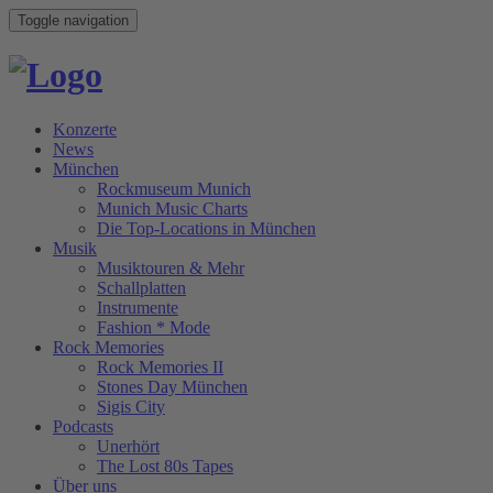
Toggle navigation
Konzerte
News
München
Rockmuseum Munich
Munich Music Charts
Die Top-Locations in München
Musik
Musiktouren & Mehr
Schallplatten
Instrumente
Fashion * Mode
Rock Memories
Rock Memories II
Stones Day München
Sigis City
Podcasts
Unerhört
The Lost 80s Tapes
Über uns