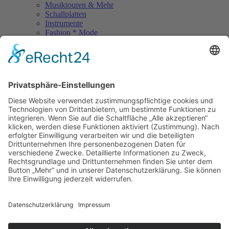
Musiktouren & Mehr
Schallplatten
Instrumente
Fashion * Mode
Rock Memories
Rock Memories II
Stones Day München
Sigis City
Podcasts
Unerhört
The Lost 80s Tapes
Über uns
Kontakt
Neueste Beiträge
Act des Monats: MondWild
Münchner Open Air Sommer: Konzerte in der Residenz
Kulturfestival Gräfelfing – 4 Tage Musik & Gemeinschaft
Sommerfest im Olympiapark
Free & Easy: Über 180 Bands kostenlos!
Copyright © 2023: Munich - City of Music / Magic Moments UG (haftungsbeschränkt)