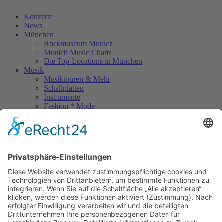
Konzerte
News
München
Rockmuseum Munich
Munich Music Charts
Die Top-Locations in München
Musik
Musiktouren & Mehr
Schallplatten
Instrumente
Fashion * Mode
Rock Memories
Rock Memories II
Stones Day München
Sigis City
Podcasts
Unerhört
The Lost 80s Tapes
Über uns
Kontakt
Neueste Beiträge