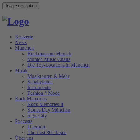
Toggle navigation
Konzerte
News
München
Rockmuseum Munich
Munich Music Charts
Die Top-Locations in München
Musik
Musiktouren & Mehr
Schallplatten
Instrumente
Fashion * Mode
Rock Memories
Rock Memories II
Stones Day München
Sigis City
Podcasts
Unerhört
The Lost 80s Tapes
Über uns