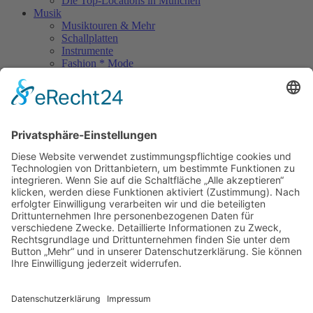
Die Top-Locations in München
Musik
Musiktouren & Mehr
Schallplatten
Instrumente
Fashion * Mode
Rock Memories
Rock Memories II
Stones Day München
Sigis City
Podcasts
Unerhört
The Lost 80s Tapes
Über uns
Kontakt
Neueste Beiträge
Bewerbt euch für „Hard Rock Rising“!
Act des Monats: MondWild
Münchner Open Air Sommer: Konzerte in der Residenz
Kulturfestival Gräfelfing – 4 Tage Musik & Gemeinschaft
Sommerfest im Olympiapark
Copyright © 2023: Munich - City of Music / Magic Moments UG (haftungsbeschränkt)