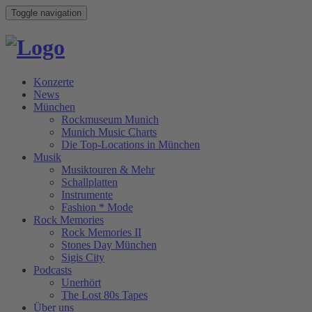
Toggle navigation
Konzerte
News
München
Rockmuseum Munich
Munich Music Charts
Die Top-Locations in München
Musik
Musiktouren & Mehr
Schallplatten
Instrumente
Fashion * Mode
Rock Memories
Rock Memories II
Stones Day München
Sigis City
Podcasts
Unerhört
The Lost 80s Tapes
Über uns