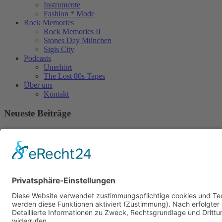
Instrumente
Fashion * Mode
Rock Memories
Rock Memories II
Stones Day München
Sigis City
Podcasts
Unerhört
The Lost 80s Tapes
Über uns
Kontakt
Neueste Beiträge
Act des Monats: MondWild
Münchner Open Air Sommer: Konzerte in der Residenz
Kulturfestival Gräfelfing – 4 Tage Musik & Gemeinschaft
Sommerfest im Olympiapark
Free & Easy: Über 180 Bands kostenlos!
Copyright © 2023: Munich - City of Music / Magic Moments UG (haftungsbeschränkt)
Home
News