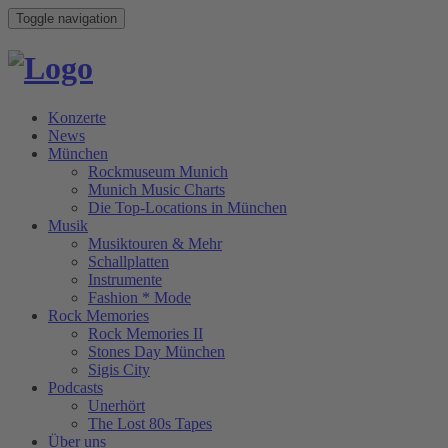
Toggle navigation
Konzerte
News
München
Rockmuseum Munich
Munich Music Charts
Die Top-Locations in München
Musik
Musiktouren & Mehr
Schallplatten
Instrumente
Fashion * Mode
Rock Memories
Rock Memories II
Stones Day München
Sigis City
Podcasts
Unerhört
The Lost 80s Tapes
Über uns