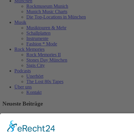
München
Rockmuseum Munich
Munich Music Charts
Die Top-Locations in München
Musik
Musiktouren & Mehr
Schallplatten
Instrumente
Fashion * Mode
Rock Memories
Rock Memories II
Stones Day München
Sigis City
Podcasts
Unerhört
The Lost 80s Tapes
Über uns
Kontakt
Neueste Beiträge
Bewerbt euch für „Hard Rock Rising“!
Act des Monats: MondWild
Münchner Open Air Sommer: Konzerte in der Residenz
Kulturfestival Gräfelfing – 4 Tage Musik & Gemeinschaft