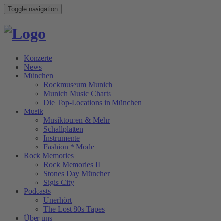
Toggle navigation
Konzerte
News
München
Rockmuseum Munich
Munich Music Charts
Die Top-Locations in München
Musik
Musiktouren & Mehr
Schallplatten
Instrumente
Fashion * Mode
Rock Memories
Rock Memories II
Stones Day München
Sigis City
Podcasts
Unerhört
The Lost 80s Tapes
Über uns