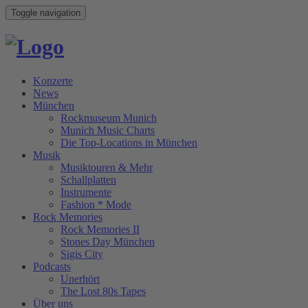
Toggle navigation
Konzerte
News
München
Rockmuseum Munich
Munich Music Charts
Die Top-Locations in München
Musik
Musiktouren & Mehr
Schallplatten
Instrumente
Fashion * Mode
Rock Memories
Rock Memories II
Stones Day München
Sigis City
Podcasts
Unerhört
The Lost 80s Tapes
Über uns