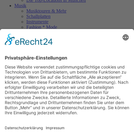
Die Top-Locations in München
Musik
Musiktouren & Mehr
Schallplatten
Instrumente
Fashion * Mode
Rock Memories
Rock Memories II
Stones Day München
Sigis City
Podcasts
Unerhört
The Lost 80s Tapes
Über uns
Kontakt
Neueste Beiträge
Bewerbt euch für „Hard Rock Rising“!
Act des Monats: MondWild
Münchner Open Air Sommer: Konzerte in der Residenz
Kulturfestival Gräfelfing – 4 Tage Musik & Gemeinschaft
Sommerfest im Olympiapark
Copyright © 2023: Munich - City of Music / Magic Moments UG (haftungsbeschränkt)