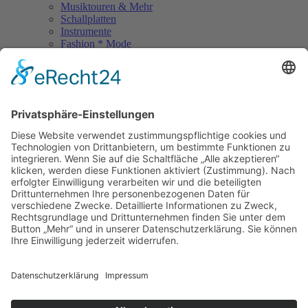
Musiktouren & Mehr
Schallplatten
Instrumente
Fashion * Mode
Rock Memories
Rock Memories II
Stones Day München
Sigis City
Podcasts
Unerhört
The Lost 80s Tapes
Über uns
Kontakt
Neueste Beiträge
Act des Monats: MondWild
Münchner Open Air Sommer: Konzerte in der Residenz
Kulturfestival Gräfelfing – 4 Tage Musik & Gemeinschaft
Sommerfest im Olympiapark
Free & Easy: Über 180 Bands kostenlos!
Copyright © 2023: Munich - City of Music / Magic Moments UG (haftungsbeschränkt)