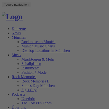
Toggle navigation
Konzerte
News
München
Rockmuseum Munich
Munich Music Charts
Die Top-Locations in München
Musik
Musiktouren & Mehr
Schallplatten
Instrumente
Fashion * Mode
Rock Memories
Rock Memories II
Stones Day München
Sigis City
Podcasts
Unerhört
The Lost 80s Tapes
Über uns