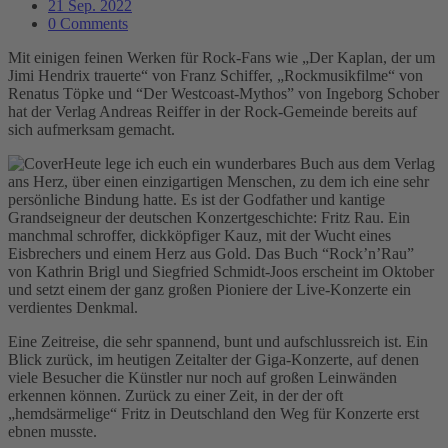
21 Sep. 2022
0 Comments
Mit einigen feinen Werken für Rock-Fans wie „Der Kaplan, der um
Jimi Hendrix trauerte“ von Franz Schiffer, „Rockmusikfilme“ von
Renatus Töpke und “Der Westcoast-Mythos” von Ingeborg Schober
hat der Verlag Andreas Reiffer in der Rock-Gemeinde bereits auf
sich aufmerksam gemacht.
Heute lege ich euch ein wunderbares Buch aus dem Verlag
ans Herz, über einen einzigartigen Menschen, zu dem ich eine sehr
persönliche Bindung hatte. Es ist der Godfather und kantige
Grandseigneur der deutschen Konzertgeschichte: Fritz Rau. Ein
manchmal schroffer, dickköpfiger Kauz, mit der Wucht eines
Eisbrechers und einem Herz aus Gold. Das Buch “Rock’n’Rau”
von Kathrin Brigl und Siegfried Schmidt-Joos erscheint im Oktober
und setzt einem der ganz großen Pioniere der Live-Konzerte ein
verdientes Denkmal.
Eine Zeitreise, die sehr spannend, bunt und aufschlussreich ist. Ein
Blick zurück, im heutigen Zeitalter der Giga-Konzerte, auf denen
viele Besucher die Künstler nur noch auf großen Leinwänden
erkennen können. Zurück zu einer Zeit, in der der oft
„hemdsärmelige“ Fritz in Deutschland den Weg für Konzerte erst
ebnen musste.