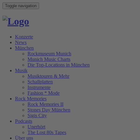
Toggle navigation
Konzerte
News
München
Rockmuseum Munich
Munich Music Charts
Die Top-Locations in München
Musik
Musiktouren & Mehr
Schallplatten
Instrumente
Fashion * Mode
Rock Memories
Rock Memories II
Stones Day München
Sigis City
Podcasts
Unerhört
The Lost 80s Tapes
Über uns