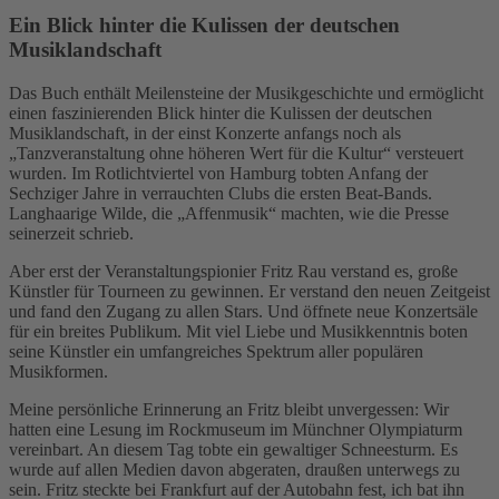
Ein Blick hinter die Kulissen der deutschen
Musiklandschaft
Das Buch enthält Meilensteine der Musikgeschichte und ermöglicht
einen faszinierenden Blick hinter die Kulissen der deutschen
Musiklandschaft, in der einst Konzerte anfangs noch als
„Tanzveranstaltung ohne höheren Wert für die Kultur“ versteuert
wurden. Im Rotlichtviertel von Hamburg tobten Anfang der
Sechziger Jahre in verrauchten Clubs die ersten Beat-Bands.
Langhaarige Wilde, die „Affenmusik“ machten, wie die Presse
seinerzeit schrieb.
Aber erst der Veranstaltungspionier Fritz Rau verstand es, große
Künstler für Tourneen zu gewinnen. Er verstand den neuen Zeitgeist
und fand den Zugang zu allen Stars. Und öffnete neue Konzertsäle
für ein breites Publikum. Mit viel Liebe und Musikkenntnis boten
seine Künstler ein umfangreiches Spektrum aller populären
Musikformen.
Meine persönliche Erinnerung an Fritz bleibt unvergessen: Wir
hatten eine Lesung im Rockmuseum im Münchner Olympiaturm
vereinbart. An diesem Tag tobte ein gewaltiger Schneesturm. Es
wurde auf allen Medien davon abgeraten, draußen unterwegs zu
sein. Fritz steckte bei Frankfurt auf der Autobahn fest, ich bat ihn