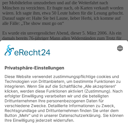
per Mobiltelefon umzudrehen und auf die Weiterfahrt nach
München zu verzichten. Er fragte nach, ob Karten verkauft worden
wären. Ich sagte ihm, etwa 50 Leute haben für die Lesung gebucht.
Darauf sagte er: Halte Sie bei Laune, lieber Herbi, ich komme auf
alle Fälle: „The show must go on“
Es wurde ein unvergesslicher Abend, dieser 5. März 2006. Als ein
damals bereits 76-jähriger Mann allen Widerständen zum Trotz für
sein Publikum da sein wollte und es verstand, die Anwesenden zu
begeistern. Respekt und Ehre dir, lieber Fritz, wir haben dir viel zu
verdanken und ich bin stolz dein Freund geworden zu sein. Meine
Tochter nennt dich heute noch liebevoll „Opa Rau“, du hast großen
Eindruck hinterlassen.
Rock on in heaven!
Herbi Hauke
Categories:
Konzerte
,
Veröffentlichungen
Schlagwörter:
Bücher
Previous Post
Next Post