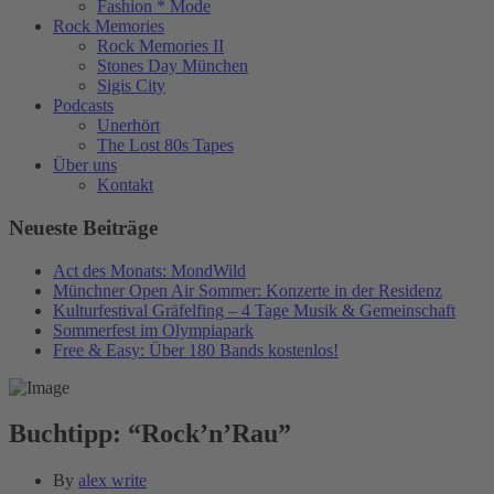
Fashion * Mode
Rock Memories
Rock Memories II
Stones Day München
Sigis City
Podcasts
Unerhört
The Lost 80s Tapes
Über uns
Kontakt
Neueste Beiträge
Act des Monats: MondWild
Münchner Open Air Sommer: Konzerte in der Residenz
Kulturfestival Gräfelfing – 4 Tage Musik & Gemeinschaft
Sommerfest im Olympiapark
Free & Easy: Über 180 Bands kostenlos!
Buchtipp: “Rock’n’Rau”
By
alex write