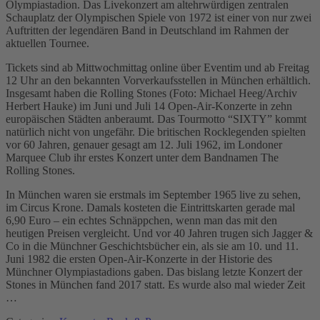
Olympiastadion. Das Livekonzert am altehrwürdigen zentralen
Schauplatz der Olympischen Spiele von 1972 ist einer von nur zwei
Auftritten der legendären Band in Deutschland im Rahmen der
aktuellen Tournee.
Tickets sind ab Mittwochmittag online über Eventim und ab Freitag
12 Uhr an den bekannten Vorverkaufsstellen in München erhältlich.
Insgesamt haben die Rolling Stones (Foto: Michael Heeg/Archiv
Herbert Hauke) im Juni und Juli 14 Open-Air-Konzerte in zehn
europäischen Städten anberaumt. Das Tourmotto “SIXTY” kommt
natürlich nicht von ungefähr. Die britischen Rocklegenden spielten
vor 60 Jahren, genauer gesagt am 12. Juli 1962, im Londoner
Marquee Club ihr erstes Konzert unter dem Bandnamen The
Rolling Stones.
In München waren sie erstmals im September 1965 live zu sehen,
im Circus Krone. Damals kosteten die Eintrittskarten gerade mal
6,90 Euro – ein echtes Schnäppchen, wenn man das mit den
heutigen Preisen vergleicht. Und vor 40 Jahren trugen sich Jagger &
Co in die Münchner Geschichtsbücher ein, als sie am 10. und 11.
Juni 1982 die ersten Open-Air-Konzerte in der Historie des
Münchner Olympiastadions gaben. Das bislang letzte Konzert der
Stones in München fand 2017 statt. Es wurde also mal wieder Zeit
…