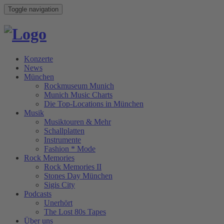
Toggle navigation
Konzerte
News
München
Rockmuseum Munich
Munich Music Charts
Die Top-Locations in München
Musik
Musiktouren & Mehr
Schallplatten
Instrumente
Fashion * Mode
Rock Memories
Rock Memories II
Stones Day München
Sigis City
Podcasts
Unerhört
The Lost 80s Tapes
Über uns