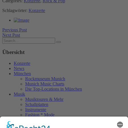
Categories:
Konzerte
,
Rock & Pop
Schlagwörter:
Konzerte
Previous Post
Next Post
Übersicht
Konzerte
News
München
Rockmuseum Munich
Munich Music Charts
Die Top-Locations in München
Musik
Musiktouren & Mehr
Schallplatten
Instrumente
Fashion * Mode
Rock Memories
Rock Memories II