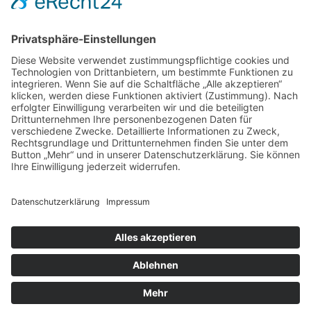
Stones Day München
Sigis City
Podcasts
Unerhört
The Lost 80s Tapes
Über uns
Kontakt
Neueste Beiträge
Bewerbt euch für „Hard Rock Rising“!
Act des Monats: MondWild
Münchner Open Air Sommer: Konzerte in der Residenz
Kulturfestival Gräfelfing – 4 Tage Musik & Gemeinschaft
Sommerfest im Olympiapark
Copyright © 2023: Munich - City of Music / Magic Moments UG (haftungsbeschränkt)
Home
News
Konzerte
Kontakt
Datenschutz
Impressum