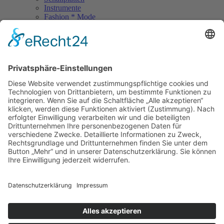
Instrumente
Fashion * Mode
Rock Memories
Rock Memories II
Stones Day München
Sigis City
Podcasts
Unerhört
The Lost 80s Tapes
Über uns
Kontakt
Neueste Beiträge
Bewerbt euch für „Hard Rock Rising“!
Act des Monats: MondWild
Münchner Open Air Sommer: Konzerte in der Residenz
Kulturfestival Gräfelfing – 4 Tage Musik & Gemeinschaft
Sommerfest im Olympiapark
Copyright © 2023: Munich - City of Music / Magic Moments UG (haftungsbeschränkt)
Home
News