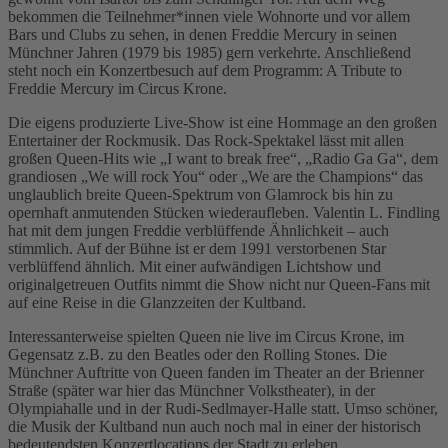
bekommen die Teilnehmer*innen viele Wohnorte und vor allem
Bars und Clubs zu sehen, in denen Freddie Mercury in seinen
Münchner Jahren (1979 bis 1985) gern verkehrte. Anschließend
steht noch ein Konzertbesuch auf dem Programm: A Tribute to
Freddie Mercury im Circus Krone.
Die eigens produzierte Live-Show ist eine Hommage an den großen
Entertainer der Rockmusik. Das Rock-Spektakel lässt mit allen
großen Queen-Hits wie „I want to break free“, „Radio Ga Ga“, dem
grandiosen „We will rock You“ oder „We are the Champions“ das
unglaublich breite Queen-Spektrum von Glamrock bis hin zu
opernhaft anmutenden Stücken wiederaufleben. Valentin L. Findling
hat mit dem jungen Freddie verblüffende Ähnlichkeit – auch
stimmlich. Auf der Bühne ist er dem 1991 verstorbenen Star
verblüffend ähnlich. Mit einer aufwändigen Lichtshow und
originalgetreuen Outfits nimmt die Show nicht nur Queen-Fans mit
auf eine Reise in die Glanzzeiten der Kultband.
Interessanterweise spielten Queen nie live im Circus Krone, im
Gegensatz z.B. zu den Beatles oder den Rolling Stones. Die
Münchner Auftritte von Queen fanden im Theater an der Brienner
Straße (später war hier das Münchner Volkstheater), in der
Olympiahalle und in der Rudi-Sedlmayer-Halle statt. Umso schöner,
die Musik der Kultband nun auch noch mal in einer der historisch
bedeutendsten Konzertlocations der Stadt zu erleben.