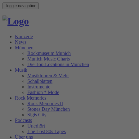
Toggle navigation
Konzerte
News
München
Rockmuseum Munich
Munich Music Charts
Die Top-Locations in München
Musik
Musiktouren & Mehr
Schallplatten
Instrumente
Fashion * Mode
Rock Memories
Rock Memories II
Stones Day München
Sigis City
Podcasts
Unerhört
The Lost 80s Tapes
Über uns