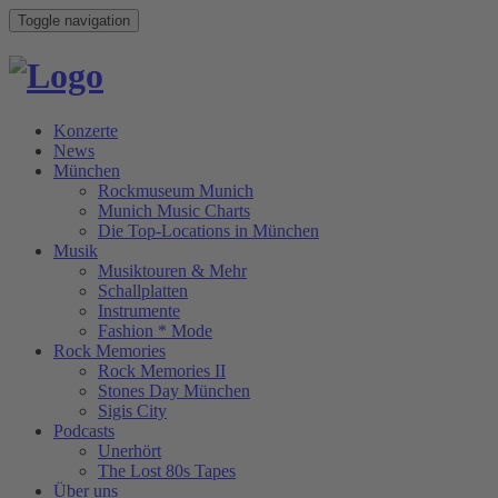
Toggle navigation
Konzerte
News
München
Rockmuseum Munich
Munich Music Charts
Die Top-Locations in München
Musik
Musiktouren & Mehr
Schallplatten
Instrumente
Fashion * Mode
Rock Memories
Rock Memories II
Stones Day München
Sigis City
Podcasts
Unerhört
The Lost 80s Tapes
Über uns