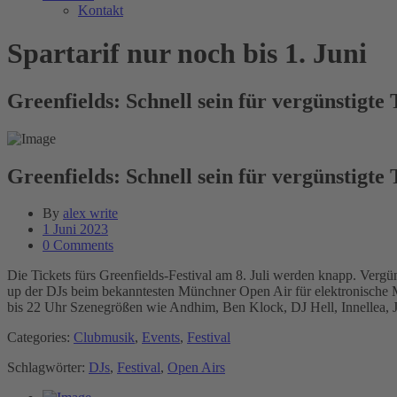
Kontakt
Spartarif nur noch bis 1. Juni
Greenfields: Schnell sein für vergünstigte 
Greenfields: Schnell sein für vergünstigte 
By
alex write
1 Juni 2023
0 Comments
Die Tickets fürs Greenfields-Festival am 8. Juli werden knapp. Vergü
up der DJs beim bekanntesten Münchner Open Air für elektronische Mu
bis 22 Uhr Szenegrößen wie Andhim, Ben Klock, DJ Hell, Innellea, J
Categories:
Clubmusik
,
Events
,
Festival
Schlagwörter:
DJs
,
Festival
,
Open Airs