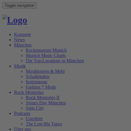
Toggle navigation
Konzerte
News
München
Rockmuseum Munich
Munich Music Charts
Die Top-Locations in München
Musik
Musiktouren & Mehr
Schallplatten
Instrumente
Fashion * Mode
Rock Memories
Rock Memories II
Stones Day München
Sigis City
Podcasts
Unerhört
The Lost 80s Tapes
Über uns