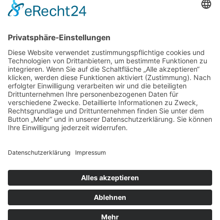
“Oper für alle” startet am Samstag, den 17. Juli ab 19.30 Uhr mit
einer dreistündigen konzertanten Aufführung von Giuseppe Verdis
“Aida”. Für Freitag, den 30. Juli wurde kurzfristig noch das
Festspiel-Sonderkonzert “Der wendende Punkt”, live aus dem
Nationaltheater übertragen, ins Programm aufgenommen. Einen Tag
später steht als drittes Highlight eine audiovisuelle Liveübertragung
von Richard Wagners “Tristan und Isolde” aus dem Nationaltheater
auf dem Programm.
Categories:
Events
,
Klassik
Schlagwörter:
Oper
Previous Post
Next Post
Copyright © 2023: Munich - City of Music / Magic Moments UG (haftungsbeschränkt)
Home
News
Konzerte
Kontakt
Datenschutz