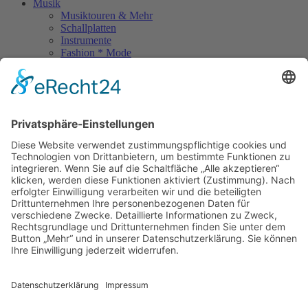
Musik
Musiktouren & Mehr
Schallplatten
Instrumente
Fashion * Mode
Rock Memories
Rock Memories II
Stones Day München
Sigis City
Podcasts
Unerhört
The Lost 80s Tapes
Über uns
Kontakt
Neueste Beiträge
Bewerbt euch für „Hard Rock Rising“!
Act des Monats: MondWild
Münchner Open Air Sommer: Konzerte in der Residenz
Kulturfestival Gräfelfing – 4 Tage Musik & Gemeinschaft
Sommerfest im Olympiapark
Copyright © 2023: Munich - City of Music / Magic Moments UG (haftungsbeschränkt)