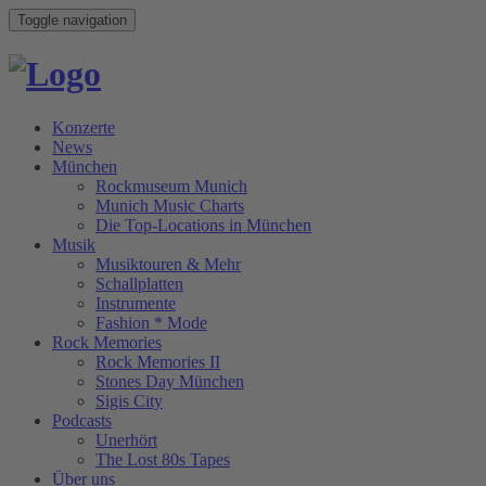
Toggle navigation
Konzerte
News
München
Rockmuseum Munich
Munich Music Charts
Die Top-Locations in München
Musik
Musiktouren & Mehr
Schallplatten
Instrumente
Fashion * Mode
Rock Memories
Rock Memories II
Stones Day München
Sigis City
Podcasts
Unerhört
The Lost 80s Tapes
Über uns