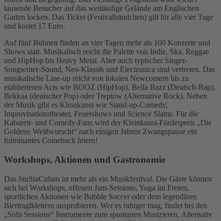
tausende Besucher auf das weitläufige Gelände am Englischen
Garten locken. Das Ticket (Festivalbändchen) gilt für alle vier Tage
und kostet 17 Euro.
Auf fünf Bühnen finden an vier Tagen mehr als 100 Konzerte und
Shows statt. Musikalisch reicht die Palette von Indie, Ska, Reggae
und HipHop bis Heavy Metal. Aber auch typischer Singer-
Songwriter-Sound, Neo-Klassik und Electronica sind vertreten. Das
musikalische Line-up reicht von lokalen Newcomern bis zu
etablierteren Acts wie BOOZ (HipHop), Bella Bazz (Deutsch-Rap),
Bekkaa (deutscher Pop) oder Treptow (Alternative Rock). Neben
der Musik gibt es Kleinkunst wie Stand-up-Comedy,
Improvisationstheater, Feuershows und Science Slams. Für die
Kabarett- und Comedy-Fans wird der Kleinkunst-Förderpreis „Die
Goldene Weißwurscht“ nach einigen Jahren Zwangspause ein
fulminantes Comeback feiern!
Workshops, Aktionen und Gastronomie
Das StuStaCulum ist mehr als ein Musikfestival. Die Gäste können
sich bei Workshops, offenen Jam-Sessions, Yoga im Freien,
sportlichen Aktionen wie Bubble Soccer oder dem legendären
Biertraglklettern ausprobieren. Wer es ruhiger mag, findet bei den
„Sofa Sessions“ Instrumente zum spontanen Musizieren. Alternativ