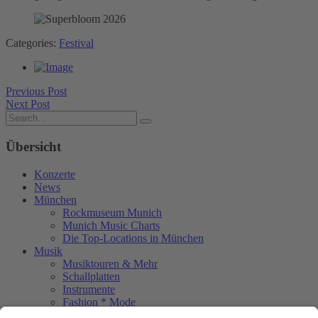
Categories:
Festival
Previous Post
Next Post
Übersicht
Konzerte
News
München
Rockmuseum Munich
Munich Music Charts
Die Top-Locations in München
Musik
Musiktouren & Mehr
Schallplatten
Instrumente
Fashion * Mode
Rock Memories