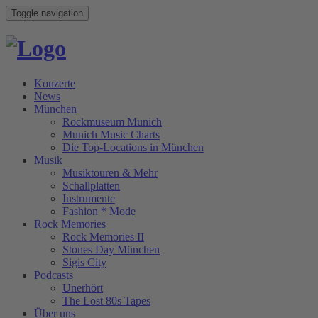
Toggle navigation
Konzerte
News
München
Rockmuseum Munich
Munich Music Charts
Die Top-Locations in München
Musik
Musiktouren & Mehr
Schallplatten
Instrumente
Fashion * Mode
Rock Memories
Rock Memories II
Stones Day München
Sigis City
Podcasts
Unerhört
The Lost 80s Tapes
Über uns