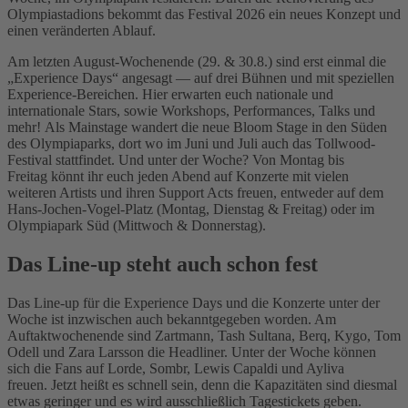
Olympiastadions bekommt das Festival 2026 ein neues Konzept und
einen veränderten Ablauf.
Am letzten August-Wochenende (29. & 30.8.) sind erst einmal die
„Experience Days“ angesagt — auf drei Bühnen und mit speziellen
Experience-Bereichen. Hier erwarten euch nationale und
internationale Stars, sowie Workshops, Performances, Talks und
mehr! Als Mainstage wandert die neue Bloom Stage in den Süden
des Olympiaparks, dort wo im Juni und Juli auch das Tollwood-
Festival stattfindet. Und unter der Woche? Von Montag bis
Freitag könnt ihr euch jeden Abend auf Konzerte mit vielen
weiteren Artists und ihren Support Acts freuen, entweder auf dem
Hans-Jochen-Vogel-Platz (Montag, Dienstag & Freitag) oder im
Olympiapark Süd (Mittwoch & Donnerstag).
Das Line-up steht auch schon fest
Das Line-up für die Experience Days und die Konzerte unter der
Woche ist inzwischen auch bekanntgegeben worden. Am
Auftaktwochenende sind Zartmann, Tash Sultana, Berq, Kygo, Tom
Odell und Zara Larsson die Headliner. Unter der Woche können
sich die Fans auf Lorde, Sombr, Lewis Capaldi und Ayliva
freuen. Jetzt heißt es schnell sein, denn die Kapazitäten sind diesmal
etwas geringer und es wird ausschließlich Tagestickets geben.