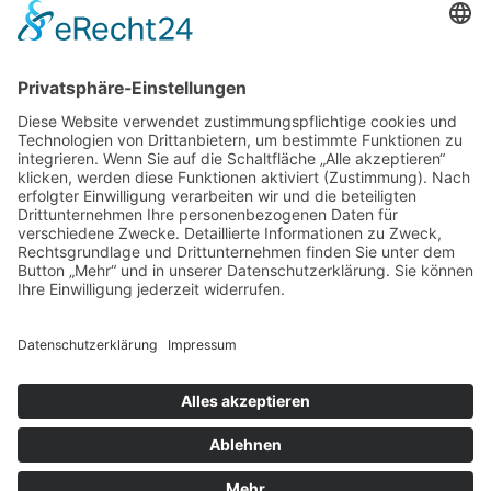
Rock Memories II
Stones Day München
Sigis City
Podcasts
Unerhört
The Lost 80s Tapes
Über uns
Kontakt
Neueste Beiträge
Bewerbt euch für „Hard Rock Rising“!
Act des Monats: MondWild
Münchner Open Air Sommer: Konzerte in der Residenz
Kulturfestival Gräfelfing – 4 Tage Musik & Gemeinschaft
Sommerfest im Olympiapark
Copyright © 2023: Munich - City of Music / Magic Moments UG (haftungsbeschränkt)
Home
News
Konzerte
Kontakt
Datenschutz