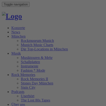
Toggle navigation
Konzerte
News
München
Rockmuseum Munich
Munich Music Charts
Die Top-Locations in München
Musik
Musiktouren & Mehr
Schallplatten
Instrumente
Fashion * Mode
Rock Memories
Rock Memories II
Stones Day München
Sigis City
Podcasts
Unerhört
The Lost 80s Tapes
Über uns