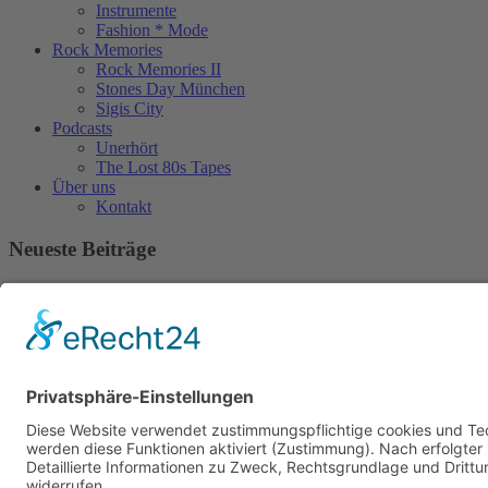
Instrumente
Fashion * Mode
Rock Memories
Rock Memories II
Stones Day München
Sigis City
Podcasts
Unerhört
The Lost 80s Tapes
Über uns
Kontakt
Neueste Beiträge
Bewerbt euch für „Hard Rock Rising“!
Act des Monats: MondWild
Münchner Open Air Sommer: Konzerte in der Residenz
Kulturfestival Gräfelfing – 4 Tage Musik & Gemeinschaft
Sommerfest im Olympiapark
Copyright © 2023: Munich - City of Music / Magic Moments UG (haftungsbeschränkt)
Home
News