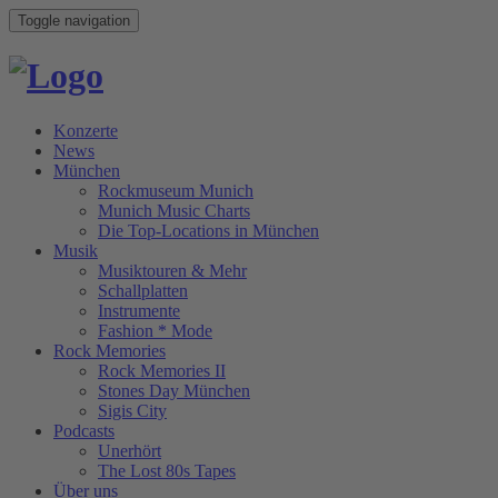
Toggle navigation
Konzerte
News
München
Rockmuseum Munich
Munich Music Charts
Die Top-Locations in München
Musik
Musiktouren & Mehr
Schallplatten
Instrumente
Fashion * Mode
Rock Memories
Rock Memories II
Stones Day München
Sigis City
Podcasts
Unerhört
The Lost 80s Tapes
Über uns