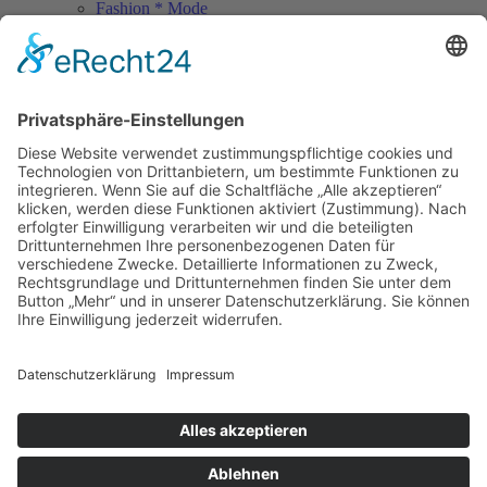
Fashion * Mode
Rock Memories
Rock Memories II
Stones Day München
Sigis City
Podcasts
Unerhört
The Lost 80s Tapes
Über uns
Kontakt
Neueste Beiträge
Bewerbt euch für „Hard Rock Rising“!
Act des Monats: MondWild
Münchner Open Air Sommer: Konzerte in der Residenz
Kulturfestival Gräfelfing – 4 Tage Musik & Gemeinschaft
Sommerfest im Olympiapark
Copyright © 2023: Munich - City of Music / Magic Moments UG (haftungsbeschränkt)
Home
News
Konzerte