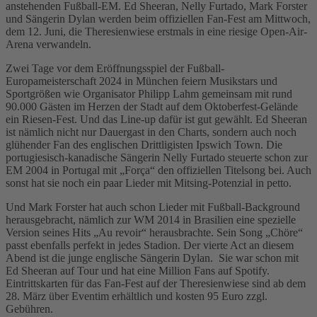
anstehenden Fußball-EM. Ed Sheeran, Nelly Furtado, Mark Forster
und Sängerin Dylan werden beim offiziellen Fan-Fest am Mittwoch,
dem 12. Juni, die Theresienwiese erstmals in eine riesige Open-Air-
Arena verwandeln.
Zwei Tage vor dem Eröffnungsspiel der Fußball-
Europameisterschaft 2024 in München feiern Musikstars und
Sportgrößen wie Organisator Philipp Lahm gemeinsam mit rund
90.000 Gästen im Herzen der Stadt auf dem Oktoberfest-Gelände
ein Riesen-Fest. Und das Line-up dafür ist gut gewählt. Ed Sheeran
ist nämlich nicht nur Dauergast in den Charts, sondern auch noch
glühender Fan des englischen Drittligisten Ipswich Town. Die
portugiesisch-kanadische Sängerin Nelly Furtado steuerte schon zur
EM 2004 in Portugal mit „Força“ den offiziellen Titelsong bei. Auch
sonst hat sie noch ein paar Lieder mit Mitsing-Potenzial in petto.
Und Mark Forster hat auch schon Lieder mit Fußball-Background
herausgebracht, nämlich zur WM 2014 in Brasilien eine spezielle
Version seines Hits „Au revoir“ herausbrachte. Sein Song „Chöre“
passt ebenfalls perfekt in jedes Stadion. Der vierte Act an diesem
Abend ist die junge englische Sängerin Dylan. Sie war schon mit
Ed Sheeran auf Tour und hat eine Million Fans auf Spotify.
Eintrittskarten für das Fan-Fest auf der Theresienwiese sind ab dem
28. März über Eventim erhältlich und kosten 95 Euro zzgl.
Gebühren.