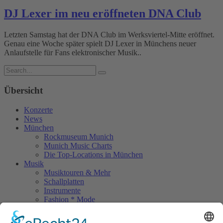
DJ Lexer im neu eröffneten DNA Club
Letzten Samstag hat der DNA Club im Werksviertel-Mitte eröffnet.
Genau eine Woche später spielt DJ Lexer in Münchens neuer
Anlaufstelle für Fans elektronischer Musik..
Übersicht
Konzerte
News
München
Rockmuseum Munich
Munich Music Charts
Die Top-Locations in München
Musik
Musiktouren & Mehr
Schallplatten
Instrumente
Fashion * Mode
Rock Memories
Rock Memories II