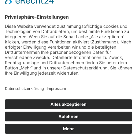
Stones Day München
Sigis City
Podcasts
Unerhört
The Lost 80s Tapes
Über uns
Kontakt
Neueste Beiträge
Bewerbt euch für „Hard Rock Rising“!
Act des Monats: MondWild
Münchner Open Air Sommer: Konzerte in der Residenz
Kulturfestival Gräfelfing – 4 Tage Musik & Gemeinschaft
Sommerfest im Olympiapark
Copyright © 2023: Munich - City of Music / Magic Moments UG (haftungsbeschränkt)
Home
News
Konzerte
Kontakt
Datenschutz
Impressum