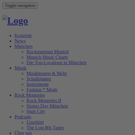
Toggle navigation
Konzerte
News
München
Rockmuseum Munich
Munich Music Charts
Die Top-Locations in München
Musik
Musiktouren & Mehr
Schallplatten
Instrumente
Fashion * Mode
Rock Memories
Rock Memories II
Stones Day München
Sigis City
Podcasts
Unerhört
The Lost 80s Tapes
Über uns